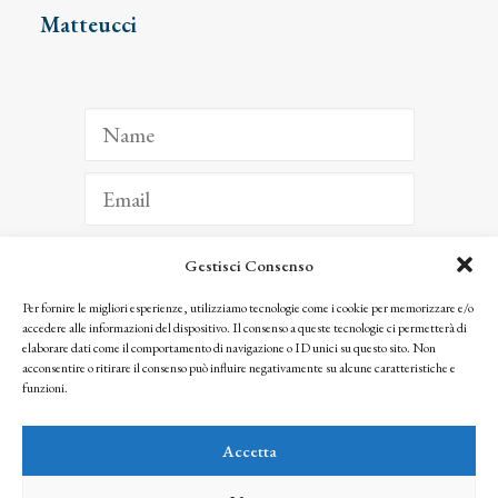
Matteucci
Gestisci Consenso
ISCRIVITI
Per fornire le migliori esperienze, utilizziamo tecnologie come i cookie per memorizzare e/o
accedere alle informazioni del dispositivo. Il consenso a queste tecnologie ci permetterà di
Facendo clic per iscriverti, riconosci che le tue informazioni saranno trattate
elaborare dati come il comportamento di navigazione o ID unici su questo sito. Non
seguendo la nostra
Privacy Policy
acconsentire o ritirare il consenso può influire negativamente su alcune caratteristiche e
© 2025 Istituto Matteucci. All right reserved
funzioni.
Nessuna parte di questo sito può essere riprodotta o trasmessa con qualsiasi mezzo senza
l’autorizzazione scritta dei proprietari dei diritti e dell’Istituto Matteucci
Accetta