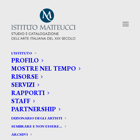
L’ISTITUTO
PROFILO
CERCA TRA GLI ARTISTI:
MOSTRE NEL TEMPO
RISORSE
Search
SERVIZI
for:
RAPPORTI
STAFF
PARTNERSHIP
DIZIONARIO DEGLI ARTISTI
SEMBRARE E NON ESSERE…
ARCHIVI