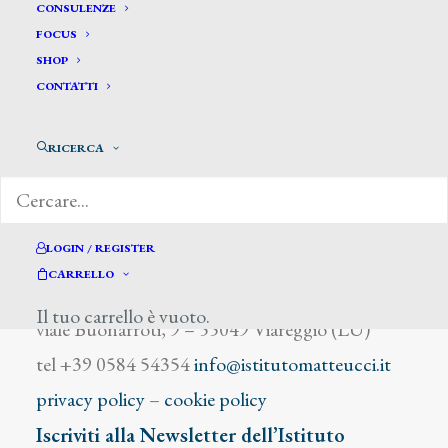
Suhow
CONSULENZE
FOCUS
SHOP
CONTATTI
RICERCA
DIZIONARIO DEGLI ARTISTI
LOGIN / REGISTER
CARRELLO
Istituto Matteucci
Il tuo carrello è vuoto.
viale Buonarroti, 9 – 55049 Viareggio (LU)
tel +39 0584 54354
info@istitutomatteucci.it
privacy policy
–
cookie policy
Iscriviti alla Newsletter dell’Istituto