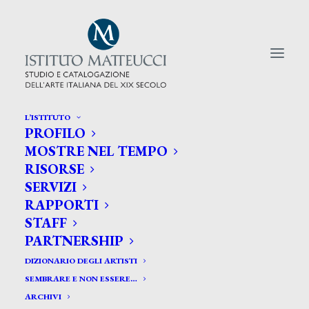
L’ISTITUTO
PROFILO
CERCA TRA GLI ARTISTI:
MOSTRE NEL TEMPO
RISORSE
Search
SERVIZI
for:
RAPPORTI
STAFF
PARTNERSHIP
DIZIONARIO DEGLI ARTISTI
SEMBRARE E NON ESSERE…
ARCHIVI