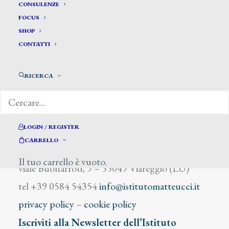
Tafuri Renato
CONSULENZE
FOCUS
SHOP
CONTATTI
RICERCA
DIZIONARIO DEGLI ARTISTI
LOGIN / REGISTER
CARRELLO
Istituto Matteucci
Il tuo carrello è vuoto.
viale Buonarroti, 9 – 55049 Viareggio (LU)
tel +39 0584 54354
info@istitutomatteucci.it
privacy policy
–
cookie policy
Iscriviti alla Newsletter dell’Istituto