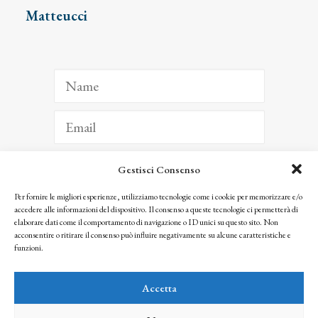
Matteucci
Gestisci Consenso
ISCRIVITI
Per fornire le migliori esperienze, utilizziamo tecnologie come i cookie per memorizzare e/o
accedere alle informazioni del dispositivo. Il consenso a queste tecnologie ci permetterà di
Facendo clic per iscriverti, riconosci che le tue informazioni saranno trattate
elaborare dati come il comportamento di navigazione o ID unici su questo sito. Non
seguendo la nostra
Privacy Policy
acconsentire o ritirare il consenso può influire negativamente su alcune caratteristiche e
© 2025 Istituto Matteucci. All right reserved
funzioni.
Nessuna parte di questo sito può essere riprodotta o trasmessa con qualsiasi mezzo senza
l’autorizzazione scritta dei proprietari dei diritti e dell’Istituto Matteucci
Accetta