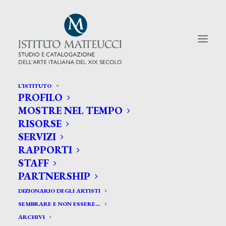
L’ISTITUTO
PROFILO
CERCA TRA GLI ARTISTI:
MOSTRE NEL TEMPO
RISORSE
Search
SERVIZI
for:
RAPPORTI
STAFF
PARTNERSHIP
DIZIONARIO DEGLI ARTISTI
SEMBRARE E NON ESSERE…
ARCHIVI