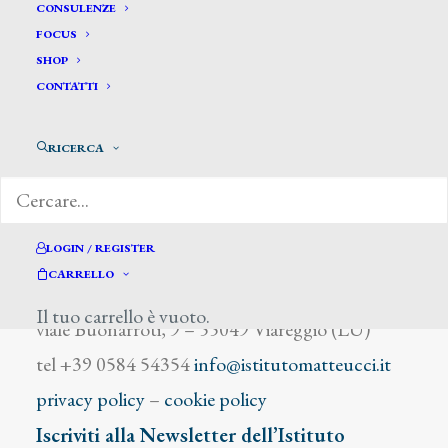
Tapiri Josè
CONSULENZE
FOCUS
SHOP
CONTATTI
RICERCA
DIZIONARIO DEGLI ARTISTI
LOGIN / REGISTER
CARRELLO
Istituto Matteucci
Il tuo carrello è vuoto.
viale Buonarroti, 9 – 55049 Viareggio (LU)
tel +39 0584 54354
info@istitutomatteucci.it
privacy policy
–
cookie policy
Iscriviti alla Newsletter dell’Istituto