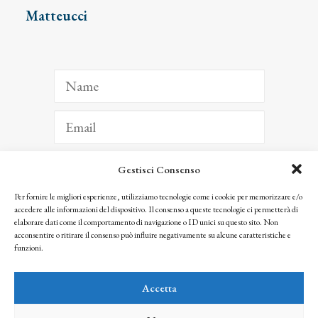
Matteucci
Gestisci Consenso
ISCRIVITI
Per fornire le migliori esperienze, utilizziamo tecnologie come i cookie per memorizzare e/o
accedere alle informazioni del dispositivo. Il consenso a queste tecnologie ci permetterà di
Facendo clic per iscriverti, riconosci che le tue informazioni saranno trattate
elaborare dati come il comportamento di navigazione o ID unici su questo sito. Non
seguendo la nostra
Privacy Policy
acconsentire o ritirare il consenso può influire negativamente su alcune caratteristiche e
© 2025 Istituto Matteucci. All right reserved
funzioni.
Nessuna parte di questo sito può essere riprodotta o trasmessa con qualsiasi mezzo senza
l’autorizzazione scritta dei proprietari dei diritti e dell’Istituto Matteucci
Accetta