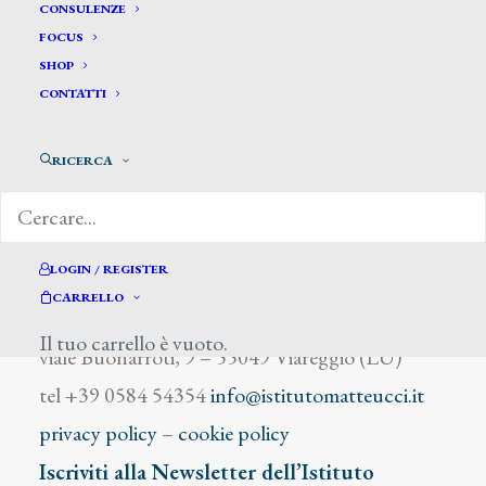
Tassaert Octave
CONSULENZE
FOCUS
SHOP
CONTATTI
RICERCA
DIZIONARIO DEGLI ARTISTI
LOGIN / REGISTER
CARRELLO
Istituto Matteucci
Il tuo carrello è vuoto.
viale Buonarroti, 9 – 55049 Viareggio (LU)
tel +39 0584 54354
info@istitutomatteucci.it
privacy policy
–
cookie policy
Iscriviti alla Newsletter dell’Istituto