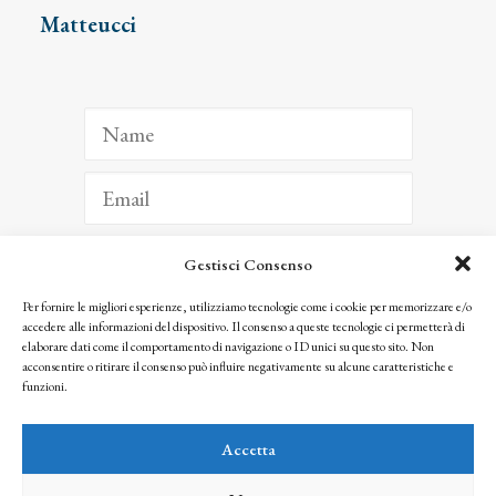
Matteucci
Gestisci Consenso
ISCRIVITI
Per fornire le migliori esperienze, utilizziamo tecnologie come i cookie per memorizzare e/o
accedere alle informazioni del dispositivo. Il consenso a queste tecnologie ci permetterà di
Facendo clic per iscriverti, riconosci che le tue informazioni saranno trattate
elaborare dati come il comportamento di navigazione o ID unici su questo sito. Non
seguendo la nostra
Privacy Policy
acconsentire o ritirare il consenso può influire negativamente su alcune caratteristiche e
© 2025 Istituto Matteucci. All right reserved
funzioni.
Nessuna parte di questo sito può essere riprodotta o trasmessa con qualsiasi mezzo senza
l’autorizzazione scritta dei proprietari dei diritti e dell’Istituto Matteucci
Accetta