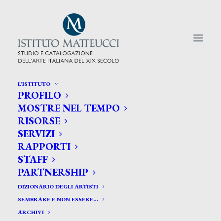
L’ISTITUTO
PROFILO
CERCA TRA GLI ARTISTI:
MOSTRE NEL TEMPO
RISORSE
Search
SERVIZI
for:
RAPPORTI
STAFF
PARTNERSHIP
DIZIONARIO DEGLI ARTISTI
SEMBRARE E NON ESSERE…
ARCHIVI