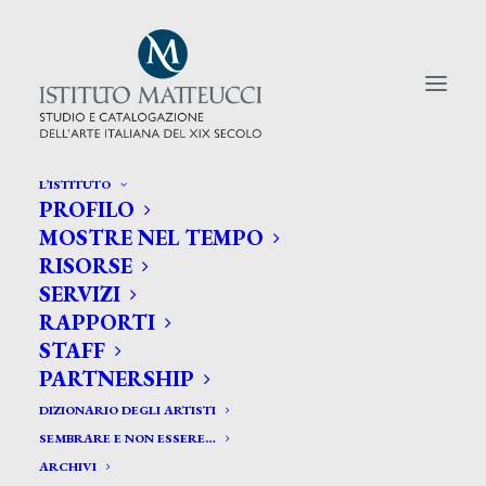
L’ISTITUTO
PROFILO
CERCA TRA GLI ARTISTI:
MOSTRE NEL TEMPO
RISORSE
Search
SERVIZI
for:
RAPPORTI
STAFF
PARTNERSHIP
DIZIONARIO DEGLI ARTISTI
SEMBRARE E NON ESSERE…
ARCHIVI