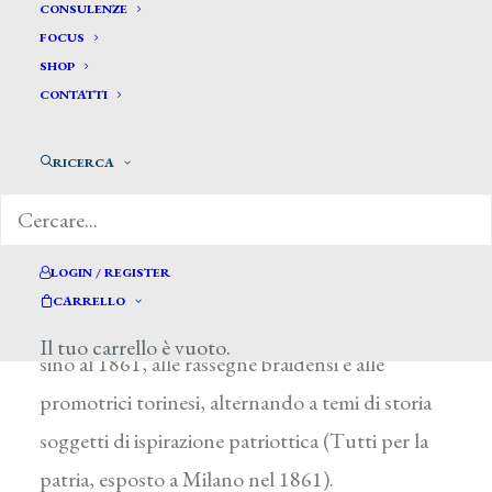
Tavella Antonio *
CONSULENZE
FOCUS
SHOP
TAVELLA ANTONIO
CONTATTI
Attivo a Milano tra il 1850 e il 1864
RICERCA
Allievo alla Scuola di Figura dell’Accademia
milanese di Brera, nel 1853 realizzò il dipinto di
soggetto romantico e di impronta hayeziana,
LOGIN / REGISTER
L’incontro di Torquato Tasso e Marco Sciarra
CARRELLO
(Milano, Accademia di Brera). Figurò quindi,
Il tuo carrello è vuoto.
sino al 1861, alle rassegne braidensi e alle
promotrici torinesi, alternando a temi di storia
soggetti di ispirazione patriottica (Tutti per la
patria, esposto a Milano nel 1861).