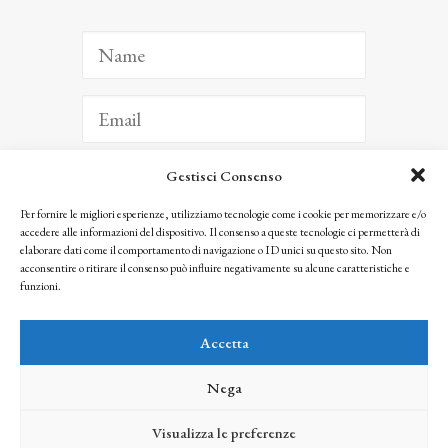
Gestisci Consenso
ISCRIVITI
Per fornire le migliori esperienze, utilizziamo tecnologie come i cookie per memorizzare e/o
accedere alle informazioni del dispositivo. Il consenso a queste tecnologie ci permetterà di
Facendo clic per iscriverti, riconosci che le tue informazioni saranno trattate
elaborare dati come il comportamento di navigazione o ID unici su questo sito. Non
seguendo la nostra
Privacy Policy
acconsentire o ritirare il consenso può influire negativamente su alcune caratteristiche e
© 2025 Istituto Matteucci. All right reserved
funzioni.
Nessuna parte di questo sito può essere riprodotta o trasmessa con qualsiasi mezzo senza
l’autorizzazione scritta dei proprietari dei diritti e dell’Istituto Matteucci
Accetta
Nega
Visualizza le preferenze
credits