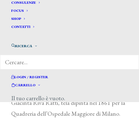
Tencalla Giuseppe*
CONSULENZE
FOCUS
SHOP
TENCALLA GIUSEPPE
CONTATTI
Bissone (Canton Ticino) 1813 – Milano 1892
RICERCA
Appartenente a una famiglia di artisti ticinesi, fu
pittore scenografo, attivo anche nell’ambito
della decorazione. Esemplare della sua
LOGIN / REGISTER
consumata perizia nella resa degli sfondi
CARRELLO
architettonici è l’Allegoria in memoria di
Il tuo carrello è vuoto.
Giacinta Riva Ratti, tela dipinta nel 1861 per la
Quadreria dell’Ospedale Maggiore di Milano.