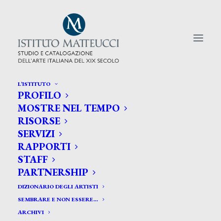
L’ISTITUTO
PROFILO
CERCA TRA GLI ARTISTI:
MOSTRE NEL TEMPO
RISORSE
Search
SERVIZI
for:
RAPPORTI
STAFF
PARTNERSHIP
DIZIONARIO DEGLI ARTISTI
SEMBRARE E NON ESSERE…
ARCHIVI