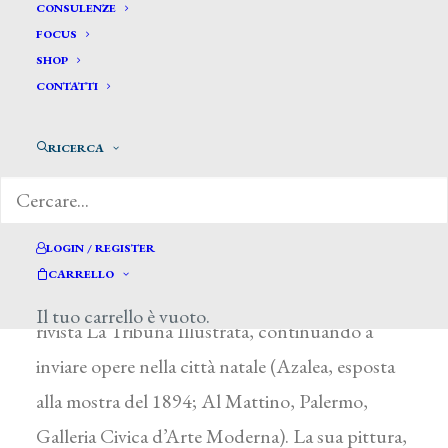
Terzi Aleardo *
CONSULENZE
FOCUS
SHOP
TERZI ALEARDO
CONTATTI
Palermo 1870 – Castelletto Ticino (Novara)
RICERCA
1943
Figlio dell’acquerellista e litografo Andrea
(Monreale, Palermo 1848 – Roma 1928), si
LOGIN / REGISTER
formò all’Accademia di Belle Arti di Palermo.
CARRELLO
Nel 1892 si trasferì a Roma, dove collaborò alla
Il tuo carrello è vuoto.
rivista La Tribuna Illustrata, continuando a
inviare opere nella città natale (Azalea, esposta
alla mostra del 1894; Al Mattino, Palermo,
Galleria Civica d’Arte Moderna). La sua pittura,