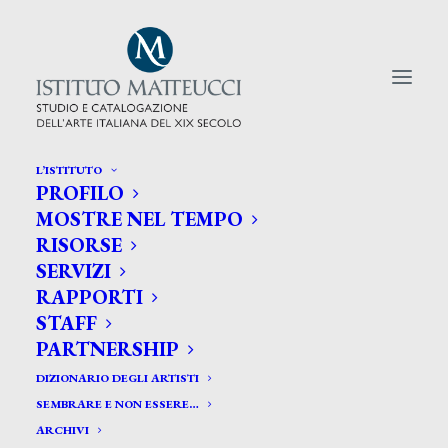
L’ISTITUTO
PROFILO
CERCA TRA GLI ARTISTI:
MOSTRE NEL TEMPO
RISORSE
Search
SERVIZI
for:
RAPPORTI
STAFF
PARTNERSHIP
DIZIONARIO DEGLI ARTISTI
SEMBRARE E NON ESSERE…
ARCHIVI