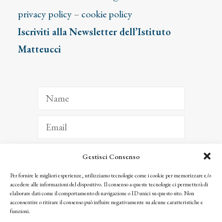
privacy policy
–
cookie policy
Iscriviti alla Newsletter dell’Istituto
Matteucci
Gestisci Consenso
ISCRIVITI
Per fornire le migliori esperienze, utilizziamo tecnologie come i cookie per memorizzare e/o
accedere alle informazioni del dispositivo. Il consenso a queste tecnologie ci permetterà di
Facendo clic per iscriverti, riconosci che le tue informazioni saranno trattate
elaborare dati come il comportamento di navigazione o ID unici su questo sito. Non
seguendo la nostra
Privacy Policy
acconsentire o ritirare il consenso può influire negativamente su alcune caratteristiche e
© 2025 Istituto Matteucci. All right reserved
funzioni.
Nessuna parte di questo sito può essere riprodotta o trasmessa con qualsiasi mezzo senza