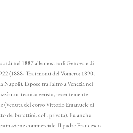
 Esordì nel 1887 alle mostre di Genova e di
1922 (1888, Tra i monti del Vomero; 1890,
 Napoli). Espose tra l’altro a Venezia nel
izzò una tecnica verista, recentemente
one (Veduta del corso Vittorio Emanuele di
o dei burattini, coll. privata). Fu anche
di destinazione commerciale. Il padre Francesco