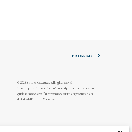
PROSSIMO
© 2025 Istituto Matteucci. All right reserved
Nessuna parte di questo sito può essere riprodotta o trasmessa con
qualsiasi mezzo senza l’autorizzazione scritta dei proprietari dei
diritti e dell’Istituto Matteucci