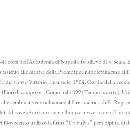
oi i corsi dell’Accademia di Napoli e fu allievo di V. Scala.
 assiduo alle mostre della Promotrice napoletana fino al 
lo del Corso Vittorio Emanuele; 1904, Cortile della vecchia
8 (Fiori di campo) e a Como nel 1899 (Tempo incerto). Util
 che sembra invece richiamare il fare analitico di R. Ragi
. Altrove adottò un tocco fluido e bozzettistico (Il casott
i del Novecento utilizzò la firma “De Fulvis” per i dipinti 