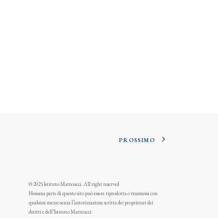
PROSSIMO
© 2025 Istituto Matteucci. All right reserved
Nessuna parte di questo sito può essere riprodotta o trasmessa con
qualsiasi mezzo senza l’autorizzazione scritta dei proprietari dei
diritti e dell’Istituto Matteucci