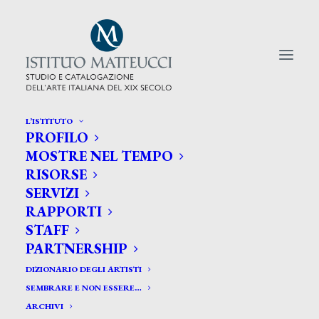
L’ISTITUTO
PROFILO
CERCA TRA GLI ARTISTI:
MOSTRE NEL TEMPO
RISORSE
Search
SERVIZI
for:
RAPPORTI
STAFF
PARTNERSHIP
DIZIONARIO DEGLI ARTISTI
SEMBRARE E NON ESSERE…
ARCHIVI