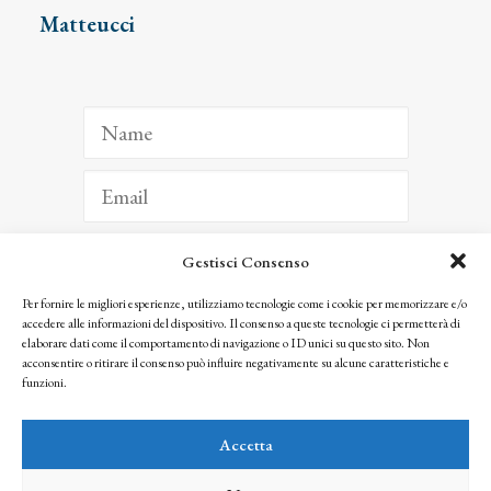
Matteucci
Gestisci Consenso
ISCRIVITI
Per fornire le migliori esperienze, utilizziamo tecnologie come i cookie per memorizzare e/o
accedere alle informazioni del dispositivo. Il consenso a queste tecnologie ci permetterà di
Facendo clic per iscriverti, riconosci che le tue informazioni saranno trattate
elaborare dati come il comportamento di navigazione o ID unici su questo sito. Non
seguendo la nostra
Privacy Policy
acconsentire o ritirare il consenso può influire negativamente su alcune caratteristiche e
© 2025 Istituto Matteucci. All right reserved
funzioni.
Nessuna parte di questo sito può essere riprodotta o trasmessa con qualsiasi mezzo senza
l’autorizzazione scritta dei proprietari dei diritti e dell’Istituto Matteucci
Accetta