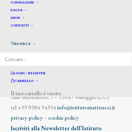
Tidemand
CONSULENZE
FOCUS
SHOP
CONTATTI
RICERCA
DIZIONARIO DEGLI ARTISTI
LOGIN / REGISTER
CARRELLO
Istituto Matteucci
Il tuo carrello è vuoto.
viale Buonarroti, 9 – 55049 Viareggio (LU)
tel +39 0584 54354
info@istitutomatteucci.it
privacy policy
–
cookie policy
Iscriviti alla Newsletter dell’Istituto