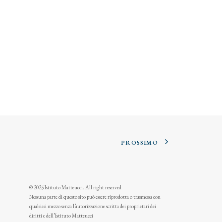
PROSSIMO
© 2025 Istituto Matteucci. All right reserved
Nessuna parte di questo sito può essere riprodotta o trasmessa con
qualsiasi mezzo senza l’autorizzazione scritta dei proprietari dei
diritti e dell’Istituto Matteucci