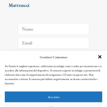
Matteucci
Gestisci Consenso
ISCRIVITI
Per fornire le migliori esperienze, utilizziamo tecnologie come i cookie per memorizzare e/o
accedere alle informazioni del dispositivo. Il consenso a queste tecnologie ci permetterà di
Facendo clic per iscriverti, riconosci che le tue informazioni saranno trattate
elaborare dati come il comportamento di navigazione o ID unici su questo sito. Non
seguendo la nostra
Privacy Policy
acconsentire o ritirare il consenso può influire negativamente su alcune caratteristiche e
© 2025 Istituto Matteucci. All right reserved
funzioni.
Nessuna parte di questo sito può essere riprodotta o trasmessa con qualsiasi mezzo senza
l’autorizzazione scritta dei proprietari dei diritti e dell’Istituto Matteucci
Accetta