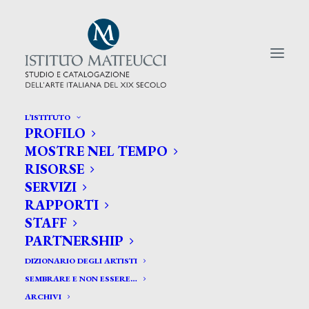
L’ISTITUTO
PROFILO
CERCA TRA GLI ARTISTI:
MOSTRE NEL TEMPO
RISORSE
Search
SERVIZI
for:
RAPPORTI
STAFF
PARTNERSHIP
DIZIONARIO DEGLI ARTISTI
SEMBRARE E NON ESSERE…
ARCHIVI