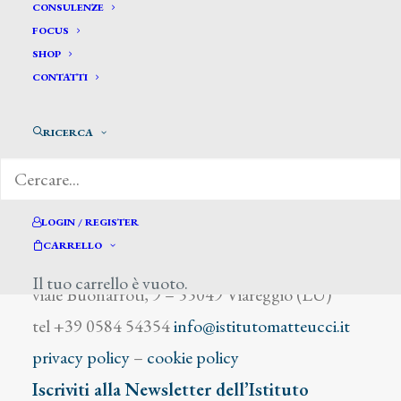
Tofano Sergio
CONSULENZE
FOCUS
SHOP
CONTATTI
RICERCA
DIZIONARIO DEGLI ARTISTI
LOGIN / REGISTER
CARRELLO
Istituto Matteucci
Il tuo carrello è vuoto.
viale Buonarroti, 9 – 55049 Viareggio (LU)
tel +39 0584 54354
info@istitutomatteucci.it
privacy policy
–
cookie policy
Iscriviti alla Newsletter dell’Istituto