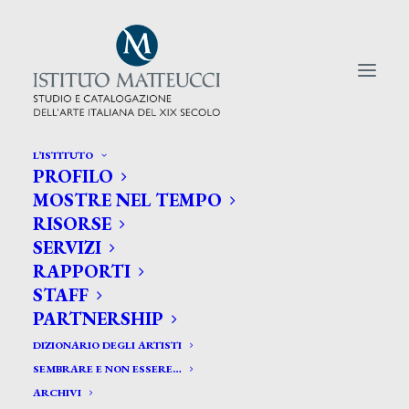
L’ISTITUTO
PROFILO
CERCA TRA GLI ARTISTI:
MOSTRE NEL TEMPO
RISORSE
Search
SERVIZI
for:
RAPPORTI
STAFF
PARTNERSHIP
DIZIONARIO DEGLI ARTISTI
SEMBRARE E NON ESSERE…
ARCHIVI