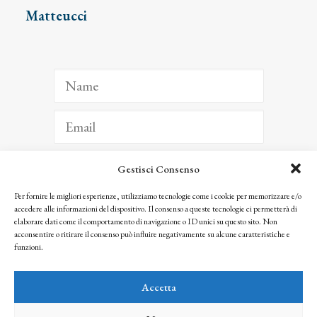
Matteucci
Gestisci Consenso
ISCRIVITI
Per fornire le migliori esperienze, utilizziamo tecnologie come i cookie per memorizzare e/o
accedere alle informazioni del dispositivo. Il consenso a queste tecnologie ci permetterà di
Facendo clic per iscriverti, riconosci che le tue informazioni saranno trattate
elaborare dati come il comportamento di navigazione o ID unici su questo sito. Non
seguendo la nostra
Privacy Policy
acconsentire o ritirare il consenso può influire negativamente su alcune caratteristiche e
© 2025 Istituto Matteucci. All right reserved
funzioni.
Nessuna parte di questo sito può essere riprodotta o trasmessa con qualsiasi mezzo senza
l’autorizzazione scritta dei proprietari dei diritti e dell’Istituto Matteucci
Accetta