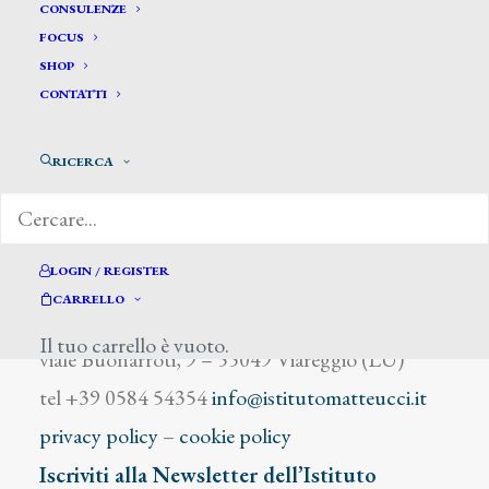
Tojetti Virgilio
CONSULENZE
FOCUS
SHOP
CONTATTI
RICERCA
DIZIONARIO DEGLI ARTISTI
LOGIN / REGISTER
CARRELLO
Istituto Matteucci
Il tuo carrello è vuoto.
viale Buonarroti, 9 – 55049 Viareggio (LU)
tel +39 0584 54354
info@istitutomatteucci.it
privacy policy
–
cookie policy
Iscriviti alla Newsletter dell’Istituto