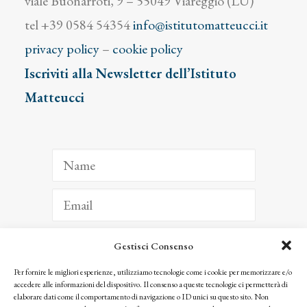
viale Buonarroti, 9 – 55049 Viareggio (LU)
tel +39 0584 54354
info@istitutomatteucci.it
privacy policy
–
cookie policy
Iscriviti alla Newsletter dell’Istituto
Matteucci
Gestisci Consenso
ISCRIVITI
Per fornire le migliori esperienze, utilizziamo tecnologie come i cookie per memorizzare e/o
accedere alle informazioni del dispositivo. Il consenso a queste tecnologie ci permetterà di
Facendo clic per iscriverti, riconosci che le tue informazioni saranno trattate
elaborare dati come il comportamento di navigazione o ID unici su questo sito. Non
seguendo la nostra
Privacy Policy