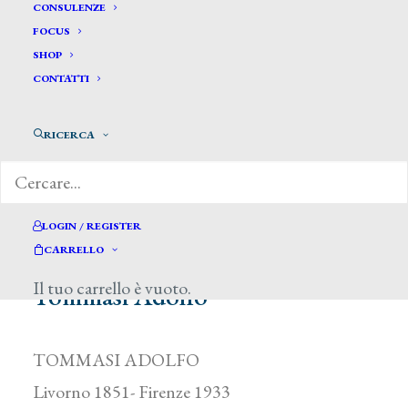
CONSULENZE
FOCUS
SHOP
CONTATTI
RICERCA
LOGIN / REGISTER
CARRELLO
Il tuo carrello è vuoto.
Tommasi Adolfo *
TOMMASI ADOLFO
Livorno 1851- Firenze 1933