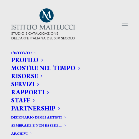
L’ISTITUTO
PROFILO
CERCA TRA GLI ARTISTI:
MOSTRE NEL TEMPO
RISORSE
Search
SERVIZI
for:
RAPPORTI
STAFF
PARTNERSHIP
DIZIONARIO DEGLI ARTISTI
SEMBRARE E NON ESSERE…
ARCHIVI