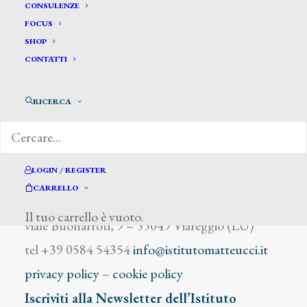
Torrini Ettore
CONSULENZE
FOCUS
SHOP
CONTATTI
RICERCA
DIZIONARIO DEGLI ARTISTI
LOGIN / REGISTER
CARRELLO
Istituto Matteucci
Il tuo carrello è vuoto.
viale Buonarroti, 9 – 55049 Viareggio (LU)
tel +39 0584 54354
info@istitutomatteucci.it
privacy policy
–
cookie policy
Iscriviti alla Newsletter dell’Istituto