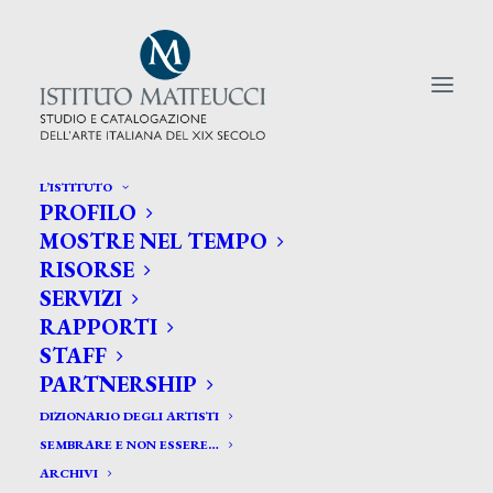
L’ISTITUTO
PROFILO
CERCA TRA GLI ARTISTI:
MOSTRE NEL TEMPO
RISORSE
Search
SERVIZI
for:
RAPPORTI
STAFF
PARTNERSHIP
DIZIONARIO DEGLI ARTISTI
SEMBRARE E NON ESSERE…
ARCHIVI