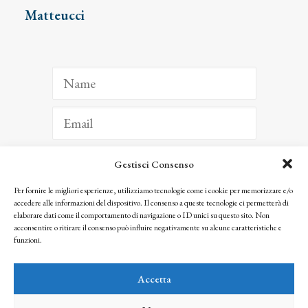
Matteucci
Gestisci Consenso
ISCRIVITI
Per fornire le migliori esperienze, utilizziamo tecnologie come i cookie per memorizzare e/o
accedere alle informazioni del dispositivo. Il consenso a queste tecnologie ci permetterà di
Facendo clic per iscriverti, riconosci che le tue informazioni saranno trattate
elaborare dati come il comportamento di navigazione o ID unici su questo sito. Non
seguendo la nostra
Privacy Policy
acconsentire o ritirare il consenso può influire negativamente su alcune caratteristiche e
© 2025 Istituto Matteucci. All right reserved
funzioni.
Nessuna parte di questo sito può essere riprodotta o trasmessa con qualsiasi mezzo senza
l’autorizzazione scritta dei proprietari dei diritti e dell’Istituto Matteucci
Accetta