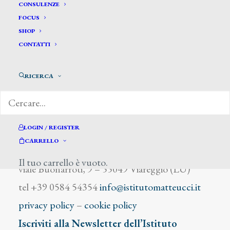
Turner Joseph William
CONSULENZE
FOCUS
SHOP
CONTATTI
RICERCA
DIZIONARIO DEGLI ARTISTI
LOGIN / REGISTER
CARRELLO
Istituto Matteucci
Il tuo carrello è vuoto.
viale Buonarroti, 9 – 55049 Viareggio (LU)
tel +39 0584 54354
info@istitutomatteucci.it
privacy policy
–
cookie policy
Iscriviti alla Newsletter dell’Istituto