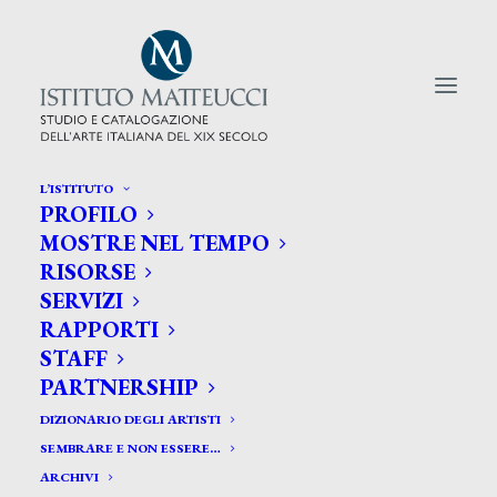
L’ISTITUTO
PROFILO
CERCA TRA GLI ARTISTI:
MOSTRE NEL TEMPO
RISORSE
Search
SERVIZI
for:
RAPPORTI
STAFF
PARTNERSHIP
DIZIONARIO DEGLI ARTISTI
SEMBRARE E NON ESSERE…
ARCHIVI