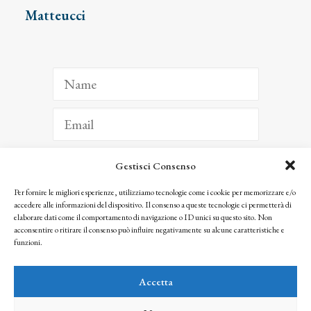
Matteucci
Gestisci Consenso
ISCRIVITI
Per fornire le migliori esperienze, utilizziamo tecnologie come i cookie per memorizzare e/o
accedere alle informazioni del dispositivo. Il consenso a queste tecnologie ci permetterà di
Facendo clic per iscriverti, riconosci che le tue informazioni saranno trattate
elaborare dati come il comportamento di navigazione o ID unici su questo sito. Non
seguendo la nostra
Privacy Policy
acconsentire o ritirare il consenso può influire negativamente su alcune caratteristiche e
© 2025 Istituto Matteucci. All right reserved
funzioni.
Nessuna parte di questo sito può essere riprodotta o trasmessa con qualsiasi mezzo senza
l’autorizzazione scritta dei proprietari dei diritti e dell’Istituto Matteucci
Accetta