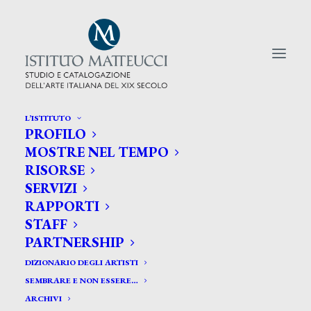
L’ISTITUTO
PROFILO
CERCA TRA GLI ARTISTI:
MOSTRE NEL TEMPO
RISORSE
Search
SERVIZI
for:
RAPPORTI
STAFF
PARTNERSHIP
DIZIONARIO DEGLI ARTISTI
SEMBRARE E NON ESSERE…
ARCHIVI