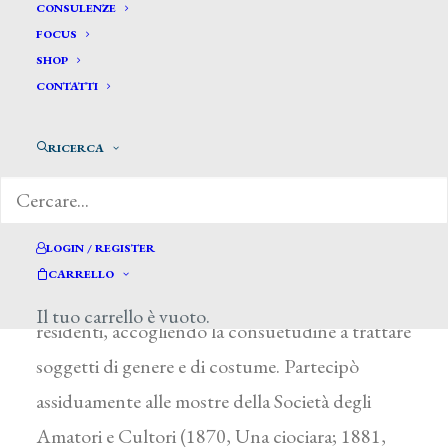
Tusquets Y Maignon Ramon *
CONSULENZE
FOCUS
SHOP
TUSQUETS Y MAIGNON RAMON
CONTATTI
Barcellona 1839 ca. – Roma 1904
RICERCA
Si formò in patria e, giunto in Italia soggiornò
per qualche tempo a Napoli, dove poté cogliere
quegli elementi del Paesaggismo meridionale
LOGIN / REGISTER
riconoscibili nelle sue vedute. Stabilitosi a Roma
CARRELLO
entrò nel circuito dei pittori spagnoli qui
Il tuo carrello è vuoto.
residenti, accogliendo la consuetudine a trattare
soggetti di genere e di costume. Partecipò
assiduamente alle mostre della Società degli
Amatori e Cultori (1870, Una ciociara; 1881,