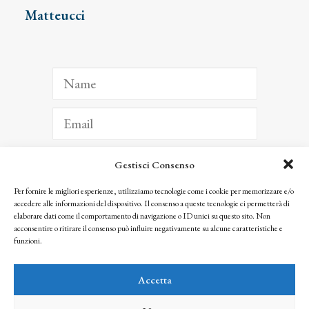
Matteucci
Gestisci Consenso
ISCRIVITI
Per fornire le migliori esperienze, utilizziamo tecnologie come i cookie per memorizzare e/o
accedere alle informazioni del dispositivo. Il consenso a queste tecnologie ci permetterà di
Facendo clic per iscriverti, riconosci che le tue informazioni saranno trattate
elaborare dati come il comportamento di navigazione o ID unici su questo sito. Non
seguendo la nostra
Privacy Policy
acconsentire o ritirare il consenso può influire negativamente su alcune caratteristiche e
© 2025 Istituto Matteucci. All right reserved
funzioni.
Nessuna parte di questo sito può essere riprodotta o trasmessa con qualsiasi mezzo senza
l’autorizzazione scritta dei proprietari dei diritti e dell’Istituto Matteucci
Accetta