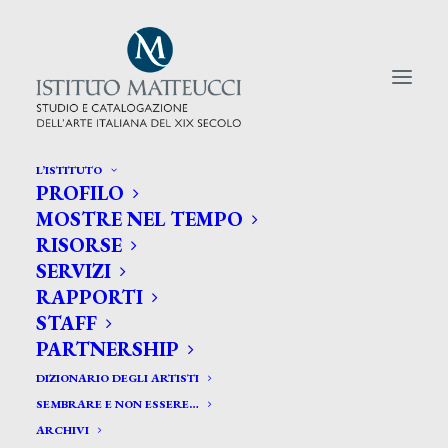
L’ISTITUTO
PROFILO
CERCA TRA GLI ARTISTI:
MOSTRE NEL TEMPO
RISORSE
Search
SERVIZI
for:
RAPPORTI
STAFF
PARTNERSHIP
DIZIONARIO DEGLI ARTISTI
SEMBRARE E NON ESSERE…
ARCHIVI