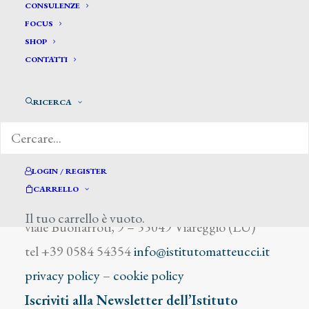
Ubicini Giuseppe
CONSULENZE
FOCUS
SHOP
CONTATTI
RICERCA
DIZIONARIO DEGLI ARTISTI
LOGIN / REGISTER
CARRELLO
Istituto Matteucci
Il tuo carrello è vuoto.
viale Buonarroti, 9 – 55049 Viareggio (LU)
tel +39 0584 54354
info@istitutomatteucci.it
privacy policy
–
cookie policy
Iscriviti alla Newsletter dell’Istituto