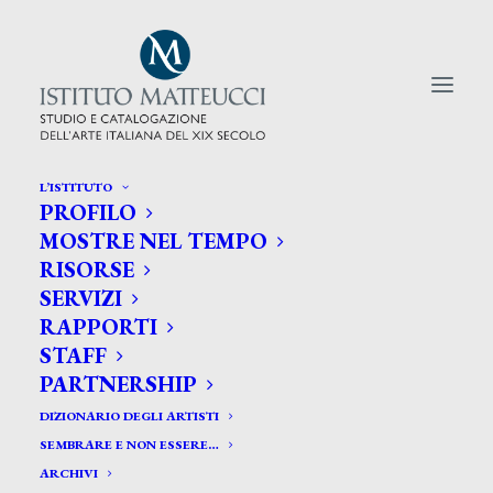
L’ISTITUTO
PROFILO
CERCA TRA GLI ARTISTI:
MOSTRE NEL TEMPO
RISORSE
Search
SERVIZI
for:
RAPPORTI
STAFF
PARTNERSHIP
DIZIONARIO DEGLI ARTISTI
SEMBRARE E NON ESSERE…
ARCHIVI