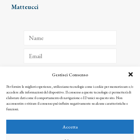
Matteucci
Gestisci Consenso
ISCRIVITI
Per fornire le migliori esperienze, utilizziamo tecnologie come i cookie per memorizzare e/o
accedere alle informazioni del dispositivo. Il consenso a queste tecnologie ci permetterà di
Facendo clic per iscriverti, riconosci che le tue informazioni saranno trattate
elaborare dati come il comportamento di navigazione o ID unici su questo sito. Non
seguendo la nostra
Privacy Policy
acconsentire o ritirare il consenso può influire negativamente su alcune caratteristiche e
© 2025 Istituto Matteucci. All right reserved
funzioni.
Nessuna parte di questo sito può essere riprodotta o trasmessa con qualsiasi mezzo senza
l’autorizzazione scritta dei proprietari dei diritti e dell’Istituto Matteucci
Accetta