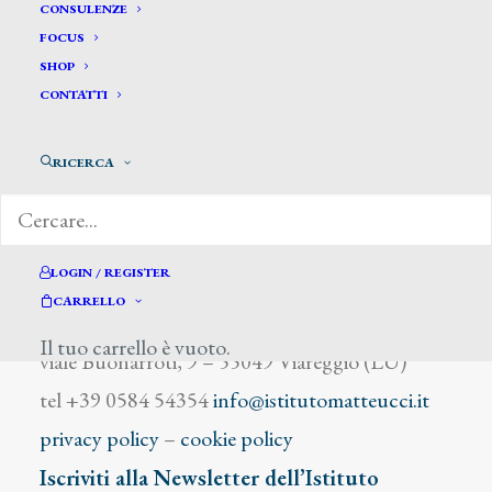
Urgell
CONSULENZE
FOCUS
SHOP
CONTATTI
RICERCA
DIZIONARIO DEGLI ARTISTI
LOGIN / REGISTER
CARRELLO
Istituto Matteucci
Il tuo carrello è vuoto.
viale Buonarroti, 9 – 55049 Viareggio (LU)
tel +39 0584 54354
info@istitutomatteucci.it
privacy policy
–
cookie policy
Iscriviti alla Newsletter dell’Istituto