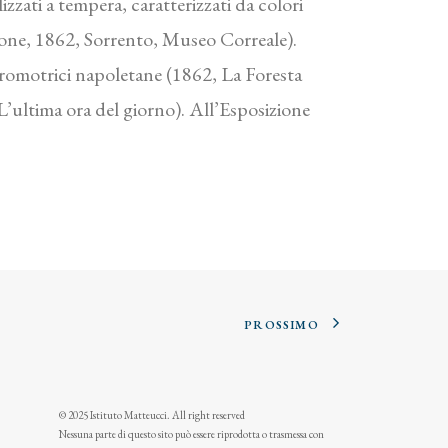
izzati a tempera, caratterizzati da colori
amone, 1862, Sorrento, Museo Correale).
promotrici napoletane (1862, La Foresta
ultima ora del giorno). All’Esposizione
PROSSIMO
© 2025 Istituto Matteucci. All right reserved
Nessuna parte di questo sito può essere riprodotta o trasmessa con