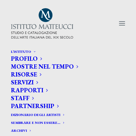
L’ISTITUTO
PROFILO
CERCA TRA GLI ARTISTI:
MOSTRE NEL TEMPO
RISORSE
Search
SERVIZI
for:
RAPPORTI
STAFF
PARTNERSHIP
DIZIONARIO DEGLI ARTISTI
SEMBRARE E NON ESSERE…
ARCHIVI