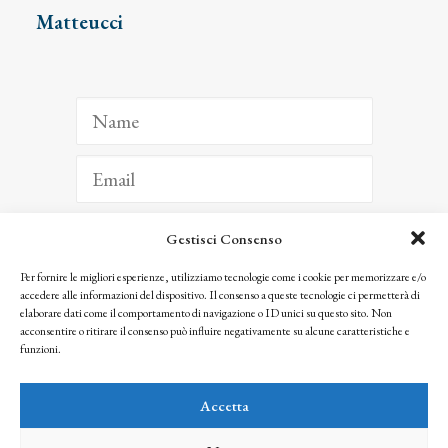
Matteucci
Gestisci Consenso
ISCRIVITI
Per fornire le migliori esperienze, utilizziamo tecnologie come i cookie per memorizzare e/o
accedere alle informazioni del dispositivo. Il consenso a queste tecnologie ci permetterà di
Facendo clic per iscriverti, riconosci che le tue informazioni saranno trattate
elaborare dati come il comportamento di navigazione o ID unici su questo sito. Non
seguendo la nostra
Privacy Policy
acconsentire o ritirare il consenso può influire negativamente su alcune caratteristiche e
© 2025 Istituto Matteucci. All right reserved
funzioni.
Nessuna parte di questo sito può essere riprodotta o trasmessa con qualsiasi mezzo senza
l’autorizzazione scritta dei proprietari dei diritti e dell’Istituto Matteucci
Accetta