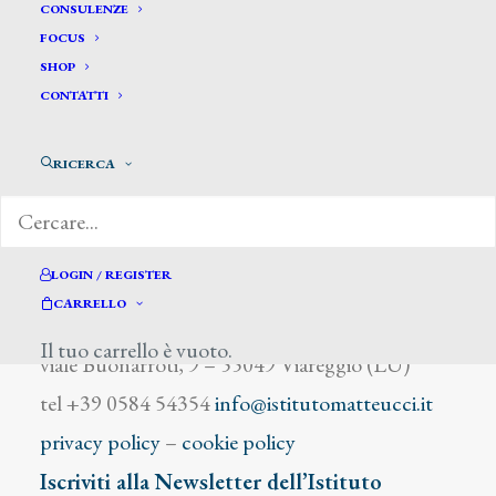
Vajani Giuseppe
CONSULENZE
FOCUS
SHOP
CONTATTI
RICERCA
DIZIONARIO DEGLI ARTISTI
LOGIN / REGISTER
CARRELLO
Istituto Matteucci
Il tuo carrello è vuoto.
viale Buonarroti, 9 – 55049 Viareggio (LU)
tel +39 0584 54354
info@istitutomatteucci.it
privacy policy
–
cookie policy
Iscriviti alla Newsletter dell’Istituto