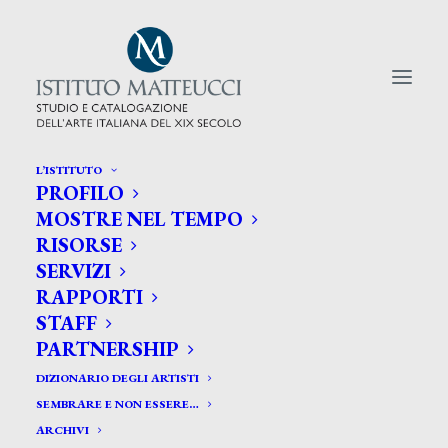
L’ISTITUTO
PROFILO
CERCA TRA GLI ARTISTI:
MOSTRE NEL TEMPO
RISORSE
Search
SERVIZI
for:
RAPPORTI
STAFF
PARTNERSHIP
DIZIONARIO DEGLI ARTISTI
SEMBRARE E NON ESSERE…
ARCHIVI