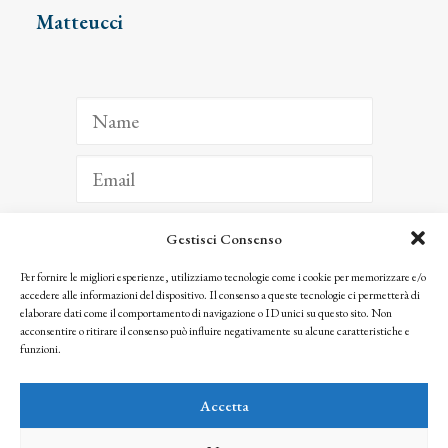
Matteucci
Gestisci Consenso
ISCRIVITI
Per fornire le migliori esperienze, utilizziamo tecnologie come i cookie per memorizzare e/o
accedere alle informazioni del dispositivo. Il consenso a queste tecnologie ci permetterà di
Facendo clic per iscriverti, riconosci che le tue informazioni saranno trattate
elaborare dati come il comportamento di navigazione o ID unici su questo sito. Non
seguendo la nostra
Privacy Policy
acconsentire o ritirare il consenso può influire negativamente su alcune caratteristiche e
© 2025 Istituto Matteucci. All right reserved
funzioni.
Nessuna parte di questo sito può essere riprodotta o trasmessa con qualsiasi mezzo senza
l’autorizzazione scritta dei proprietari dei diritti e dell’Istituto Matteucci
Accetta