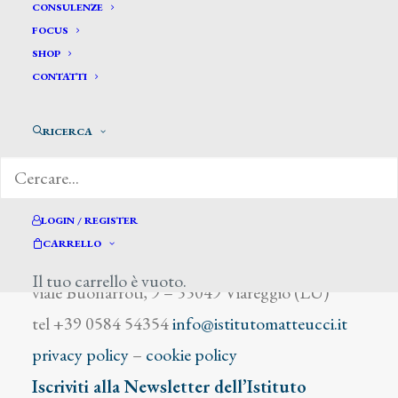
Vallace A.J.
CONSULENZE
FOCUS
SHOP
CONTATTI
RICERCA
DIZIONARIO DEGLI ARTISTI
LOGIN / REGISTER
CARRELLO
Istituto Matteucci
Il tuo carrello è vuoto.
viale Buonarroti, 9 – 55049 Viareggio (LU)
tel +39 0584 54354
info@istitutomatteucci.it
privacy policy
–
cookie policy
Iscriviti alla Newsletter dell’Istituto