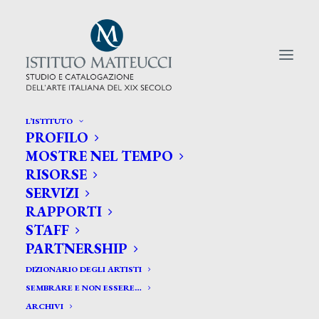
L’ISTITUTO
PROFILO
CERCA TRA GLI ARTISTI:
MOSTRE NEL TEMPO
RISORSE
Search
SERVIZI
for:
RAPPORTI
STAFF
PARTNERSHIP
DIZIONARIO DEGLI ARTISTI
SEMBRARE E NON ESSERE…
ARCHIVI