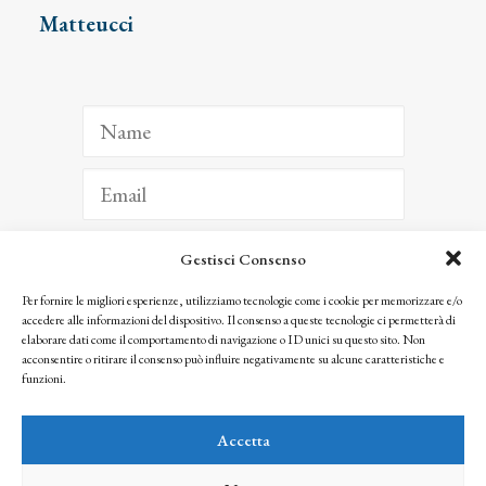
Matteucci
Gestisci Consenso
ISCRIVITI
Per fornire le migliori esperienze, utilizziamo tecnologie come i cookie per memorizzare e/o
accedere alle informazioni del dispositivo. Il consenso a queste tecnologie ci permetterà di
Facendo clic per iscriverti, riconosci che le tue informazioni saranno trattate
elaborare dati come il comportamento di navigazione o ID unici su questo sito. Non
seguendo la nostra
Privacy Policy
acconsentire o ritirare il consenso può influire negativamente su alcune caratteristiche e
© 2025 Istituto Matteucci. All right reserved
funzioni.
Nessuna parte di questo sito può essere riprodotta o trasmessa con qualsiasi mezzo senza
l’autorizzazione scritta dei proprietari dei diritti e dell’Istituto Matteucci
Accetta