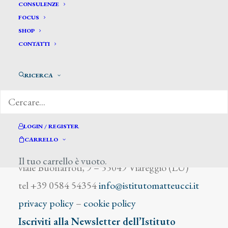
Van De Velde Louis
CONSULENZE
FOCUS
SHOP
CONTATTI
RICERCA
DIZIONARIO DEGLI ARTISTI
LOGIN / REGISTER
CARRELLO
Istituto Matteucci
Il tuo carrello è vuoto.
viale Buonarroti, 9 – 55049 Viareggio (LU)
tel +39 0584 54354
info@istitutomatteucci.it
privacy policy
–
cookie policy
Iscriviti alla Newsletter dell’Istituto