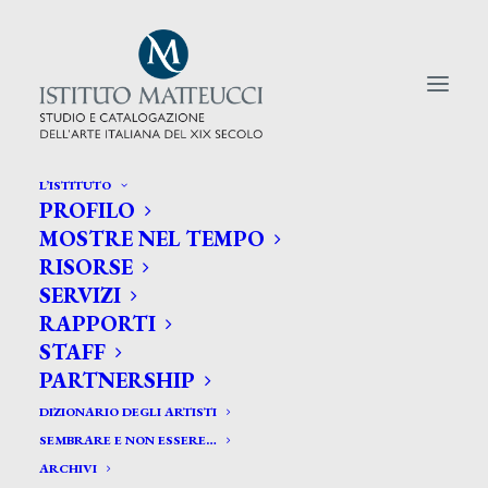
L’ISTITUTO
PROFILO
CERCA TRA GLI ARTISTI:
MOSTRE NEL TEMPO
RISORSE
Search
SERVIZI
for:
RAPPORTI
STAFF
PARTNERSHIP
DIZIONARIO DEGLI ARTISTI
SEMBRARE E NON ESSERE…
ARCHIVI