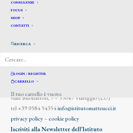
Vanseverdonk Francis
CONSULENZE
FOCUS
SHOP
CONTATTI
RICERCA
DIZIONARIO DEGLI ARTISTI
LOGIN / REGISTER
CARRELLO
Istituto Matteucci
Il tuo carrello è vuoto.
viale Buonarroti, 9 – 55049 Viareggio (LU)
tel +39 0584 54354
info@istitutomatteucci.it
privacy policy
–
cookie policy
Iscriviti alla Newsletter dell’Istituto