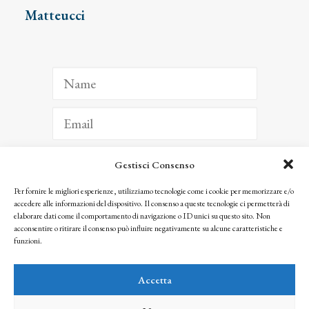
Matteucci
Gestisci Consenso
ISCRIVITI
Per fornire le migliori esperienze, utilizziamo tecnologie come i cookie per memorizzare e/o
accedere alle informazioni del dispositivo. Il consenso a queste tecnologie ci permetterà di
Facendo clic per iscriverti, riconosci che le tue informazioni saranno trattate
elaborare dati come il comportamento di navigazione o ID unici su questo sito. Non
seguendo la nostra
Privacy Policy
acconsentire o ritirare il consenso può influire negativamente su alcune caratteristiche e
© 2025 Istituto Matteucci. All right reserved
funzioni.
Nessuna parte di questo sito può essere riprodotta o trasmessa con qualsiasi mezzo senza
l’autorizzazione scritta dei proprietari dei diritti e dell’Istituto Matteucci
Accetta