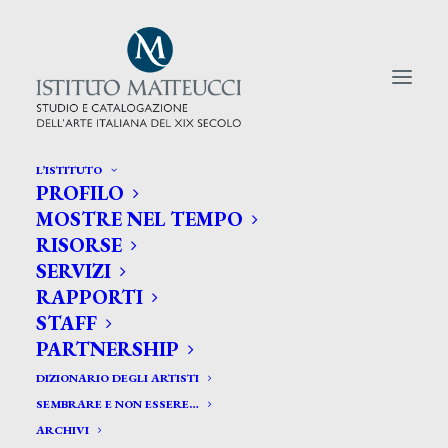
L’ISTITUTO
PROFILO
CERCA TRA GLI ARTISTI:
MOSTRE NEL TEMPO
RISORSE
Search
SERVIZI
for:
RAPPORTI
STAFF
PARTNERSHIP
DIZIONARIO DEGLI ARTISTI
SEMBRARE E NON ESSERE…
ARCHIVI