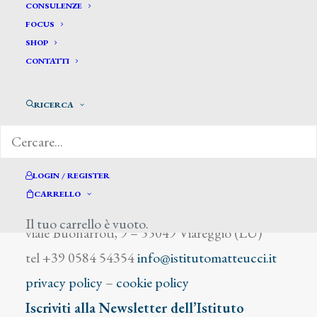
Venna Lucio
CONSULENZE
FOCUS
SHOP
CONTATTI
RICERCA
DIZIONARIO DEGLI ARTISTI
LOGIN / REGISTER
CARRELLO
Istituto Matteucci
Il tuo carrello è vuoto.
viale Buonarroti, 9 – 55049 Viareggio (LU)
tel +39 0584 54354
info@istitutomatteucci.it
privacy policy
–
cookie policy
Iscriviti alla Newsletter dell’Istituto