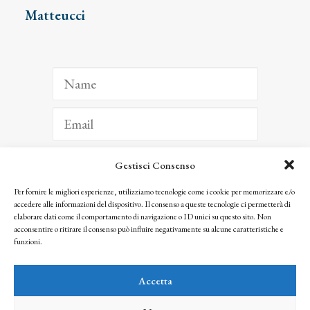
Matteucci
Gestisci Consenso
ISCRIVITI
Per fornire le migliori esperienze, utilizziamo tecnologie come i cookie per memorizzare e/o
accedere alle informazioni del dispositivo. Il consenso a queste tecnologie ci permetterà di
Facendo clic per iscriverti, riconosci che le tue informazioni saranno trattate
elaborare dati come il comportamento di navigazione o ID unici su questo sito. Non
seguendo la nostra
Privacy Policy
acconsentire o ritirare il consenso può influire negativamente su alcune caratteristiche e
© 2025 Istituto Matteucci. All right reserved
funzioni.
Nessuna parte di questo sito può essere riprodotta o trasmessa con qualsiasi mezzo senza
l’autorizzazione scritta dei proprietari dei diritti e dell’Istituto Matteucci
Accetta