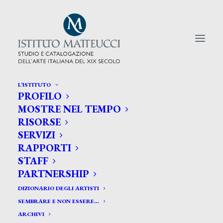
L’ISTITUTO
PROFILO
CERCA TRA GLI ARTISTI:
MOSTRE NEL TEMPO
RISORSE
Search
SERVIZI
for:
RAPPORTI
STAFF
PARTNERSHIP
DIZIONARIO DEGLI ARTISTI
SEMBRARE E NON ESSERE…
ARCHIVI