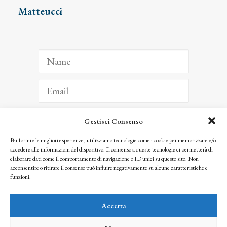
Matteucci
Gestisci Consenso
ISCRIVITI
Per fornire le migliori esperienze, utilizziamo tecnologie come i cookie per memorizzare e/o
accedere alle informazioni del dispositivo. Il consenso a queste tecnologie ci permetterà di
Facendo clic per iscriverti, riconosci che le tue informazioni saranno trattate
elaborare dati come il comportamento di navigazione o ID unici su questo sito. Non
seguendo la nostra
Privacy Policy
acconsentire o ritirare il consenso può influire negativamente su alcune caratteristiche e
© 2025 Istituto Matteucci. All right reserved
funzioni.
Nessuna parte di questo sito può essere riprodotta o trasmessa con qualsiasi mezzo senza
l’autorizzazione scritta dei proprietari dei diritti e dell’Istituto Matteucci
Accetta