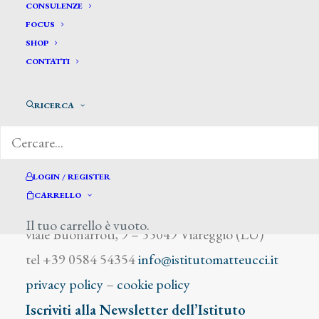
Venturi A.
CONSULENZE
FOCUS
SHOP
CONTATTI
RICERCA
DIZIONARIO DEGLI ARTISTI
LOGIN / REGISTER
CARRELLO
Istituto Matteucci
Il tuo carrello è vuoto.
viale Buonarroti, 9 – 55049 Viareggio (LU)
tel +39 0584 54354
info@istitutomatteucci.it
privacy policy
–
cookie policy
Iscriviti alla Newsletter dell’Istituto