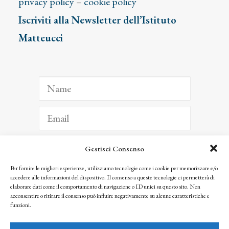
privacy policy
–
cookie policy
Iscriviti alla Newsletter dell’Istituto
Matteucci
Gestisci Consenso
ISCRIVITI
Per fornire le migliori esperienze, utilizziamo tecnologie come i cookie per memorizzare e/o
accedere alle informazioni del dispositivo. Il consenso a queste tecnologie ci permetterà di
Facendo clic per iscriverti, riconosci che le tue informazioni saranno trattate
elaborare dati come il comportamento di navigazione o ID unici su questo sito. Non
seguendo la nostra
Privacy Policy
acconsentire o ritirare il consenso può influire negativamente su alcune caratteristiche e
© 2025 Istituto Matteucci. All right reserved
funzioni.
Nessuna parte di questo sito può essere riprodotta o trasmessa con qualsiasi mezzo senza
l’autorizzazione scritta dei proprietari dei diritti e dell’Istituto Matteucci