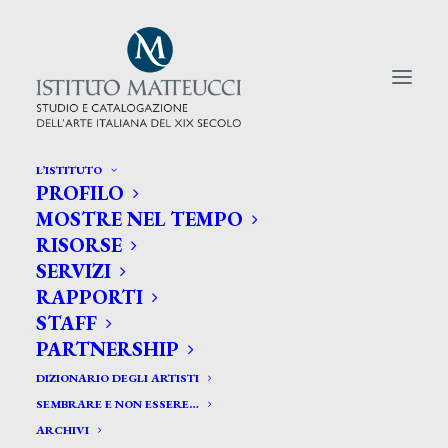
L’ISTITUTO
PROFILO
CERCA TRA GLI ARTISTI:
MOSTRE NEL TEMPO
RISORSE
Search
SERVIZI
for:
RAPPORTI
STAFF
PARTNERSHIP
DIZIONARIO DEGLI ARTISTI
SEMBRARE E NON ESSERE…
ARCHIVI