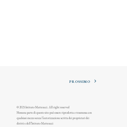
PROSSIMO
© 2025 Istituto Matteucci. All right reserved
Nessuna parte di questo sito può essere riprodotta o trasmessa con
qualsiasi mezzo senza l’autorizzazione scritta dei proprietari dei
diritti e dell’Istituto Matteucci