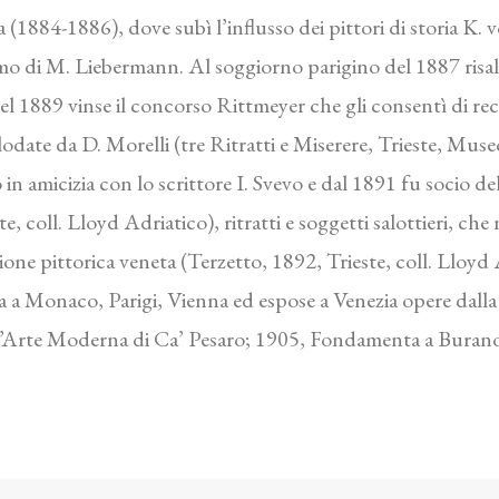
(1884-1886), dove subì l’influsso dei pittori di storia K.
o di M. Liebermann. Al soggiorno parigino del 1887 risalg
el 1889 vinse il concorso Rittmeyer che gli consentì di re
odate da D. Morelli (tre Ritratti e Miserere, Trieste, Museo
n amicizia con lo scrittore I. Svevo e dal 1891 fu socio d
e, coll. Lloyd Adriatico), ritratti e soggetti salottieri, ch
one pittorica veneta (Terzetto, 1892, Trieste, coll. Lloyd A
ra a Monaco, Parigi, Vienna ed espose a Venezia opere dalla
a d’Arte Moderna di Ca’ Pesaro; 1905, Fondamenta a Burano