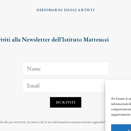
DIZIONARIO DEGLI ARTISTI
riviti alla Newsletter dell’Istituto Matteucci
Per fornire le 
ISCRIVITI
informazioni de
comportamento d
negativamente s
o clic per iscriverti, riconosci che le tue informazioni saranno trattate seguendo la nostra
Privacy Pol
A