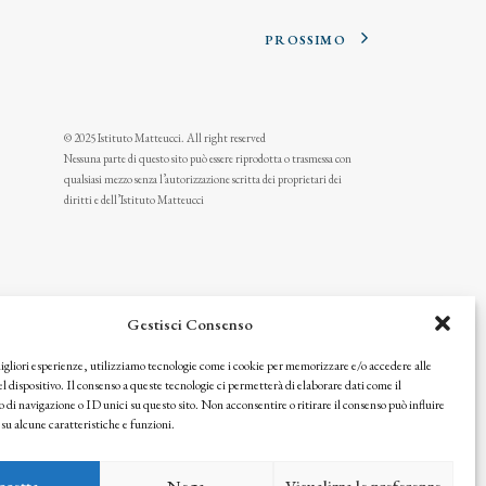
PROSSIMO
© 2025 Istituto Matteucci. All right reserved
Nessuna parte di questo sito può essere riprodotta o trasmessa con
qualsiasi mezzo senza l’autorizzazione scritta dei proprietari dei
diritti e dell’Istituto Matteucci
Gestisci Consenso
migliori esperienze, utilizziamo tecnologie come i cookie per memorizzare e/o accedere alle
l dispositivo. Il consenso a queste tecnologie ci permetterà di elaborare dati come il
i navigazione o ID unici su questo sito. Non acconsentire o ritirare il consenso può influire
u alcune caratteristiche e funzioni.
icy
ccetta
Nega
Visualizza le preferenze