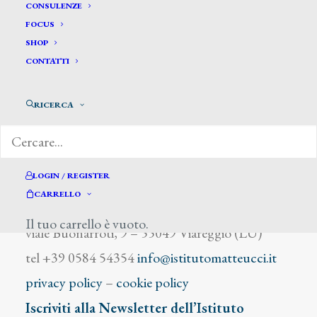
Verzetti Pietro
CONSULENZE
FOCUS
SHOP
CONTATTI
RICERCA
DIZIONARIO DEGLI ARTISTI
LOGIN / REGISTER
CARRELLO
Istituto Matteucci
Il tuo carrello è vuoto.
viale Buonarroti, 9 – 55049 Viareggio (LU)
tel +39 0584 54354
info@istitutomatteucci.it
privacy policy
–
cookie policy
Iscriviti alla Newsletter dell’Istituto