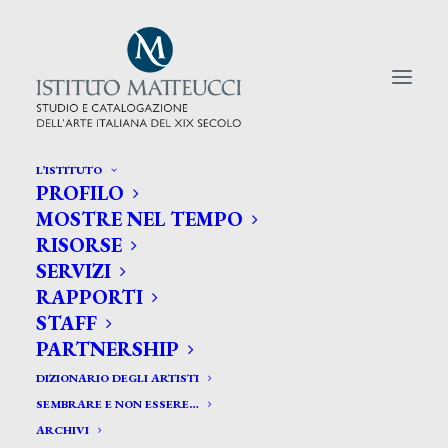
L’ISTITUTO
PROFILO
CERCA TRA GLI ARTISTI:
MOSTRE NEL TEMPO
RISORSE
Search
SERVIZI
for:
RAPPORTI
STAFF
PARTNERSHIP
DIZIONARIO DEGLI ARTISTI
SEMBRARE E NON ESSERE…
ARCHIVI