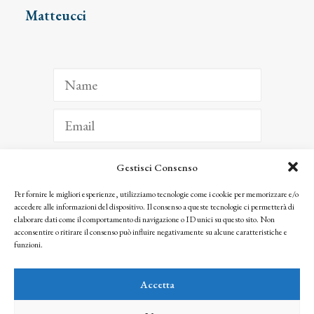
Matteucci
Gestisci Consenso
ISCRIVITI
Per fornire le migliori esperienze, utilizziamo tecnologie come i cookie per memorizzare e/o
accedere alle informazioni del dispositivo. Il consenso a queste tecnologie ci permetterà di
Facendo clic per iscriverti, riconosci che le tue informazioni saranno trattate
elaborare dati come il comportamento di navigazione o ID unici su questo sito. Non
seguendo la nostra
Privacy Policy
acconsentire o ritirare il consenso può influire negativamente su alcune caratteristiche e
© 2025 Istituto Matteucci. All right reserved
funzioni.
Nessuna parte di questo sito può essere riprodotta o trasmessa con qualsiasi mezzo senza
l’autorizzazione scritta dei proprietari dei diritti e dell’Istituto Matteucci
Accetta