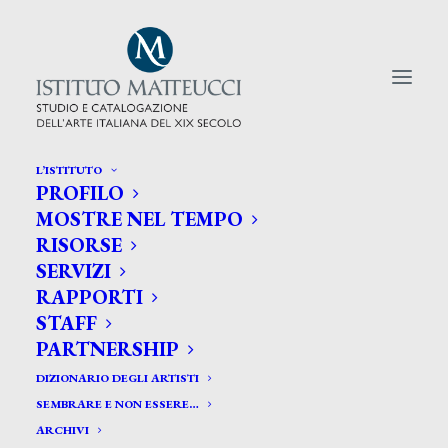
L’ISTITUTO
PROFILO
CERCA TRA GLI ARTISTI:
MOSTRE NEL TEMPO
RISORSE
Search
SERVIZI
for:
RAPPORTI
STAFF
PARTNERSHIP
DIZIONARIO DEGLI ARTISTI
SEMBRARE E NON ESSERE…
ARCHIVI