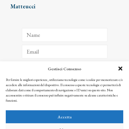
Matteucci
Gestisci Consenso
ISCRIVITI
Per fornire le migliori esperienze, utilizziamo tecnologie come i cookie per memorizzare e/o
accedere alle informazioni del dispositivo. Il consenso a queste tecnologie ci permetterà di
Facendo clic per iscriverti, riconosci che le tue informazioni saranno trattate
elaborare dati come il comportamento di navigazione o ID unici su questo sito. Non
seguendo la nostra
Privacy Policy
acconsentire o ritirare il consenso può influire negativamente su alcune caratteristiche e
© 2025 Istituto Matteucci. All right reserved
funzioni.
Nessuna parte di questo sito può essere riprodotta o trasmessa con qualsiasi mezzo senza
l’autorizzazione scritta dei proprietari dei diritti e dell’Istituto Matteucci
Accetta