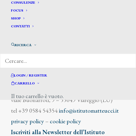
Vesser C.
CONSULENZE
FOCUS
SHOP
CONTATTI
RICERCA
DIZIONARIO DEGLI ARTISTI
LOGIN / REGISTER
CARRELLO
Istituto Matteucci
Il tuo carrello è vuoto.
viale Buonarroti, 9 – 55049 Viareggio (LU)
tel +39 0584 54354
info@istitutomatteucci.it
privacy policy
–
cookie policy
Iscriviti alla Newsletter dell’Istituto