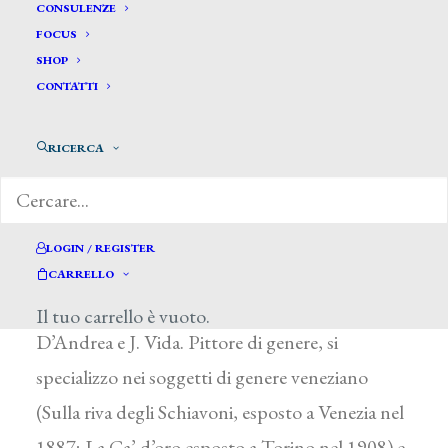
CONSULENZE
FOCUS
SHOP
CONTATTI
Vianello Cesare *
RICERCA
VIANELLO CESARE
Venezia 1862 ca. – dopo il 1915
LOGIN / REGISTER
Si formò all’Accademia di Venezia che frequentò
CARRELLO
dal 1874 al 1881, nei corsi di L. Cadorin, J.
Il tuo carrello è vuoto.
D’Andrea e J. Vida. Pittore di genere, si
specializzo nei soggetti di genere veneziano
(Sulla riva degli Schiavoni, esposto a Venezia nel
1887; La Ca’ d’oro esposto a Torino nel 1908) e