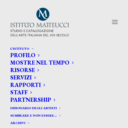
L’ISTITUTO
PROFILO
CERCA TRA GLI ARTISTI:
MOSTRE NEL TEMPO
RISORSE
Search
SERVIZI
for:
RAPPORTI
STAFF
PARTNERSHIP
DIZIONARIO DEGLI ARTISTI
SEMBRARE E NON ESSERE…
ARCHIVI