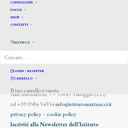
Viggiano
CONSULENZE
FOCUS
SHOP
CONTATTI
RICERCA
DIZIONARIO DEGLI ARTISTI
LOGIN / REGISTER
CARRELLO
Istituto Matteucci
Il tuo carrello è vuoto.
viale Buonarroti, 9 – 55049 Viareggio (LU)
tel +39 0584 54354
info@istitutomatteucci.it
privacy policy
–
cookie policy
Iscriviti alla Newsletter dell’Istituto