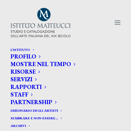
L’ISTITUTO
PROFILO
CERCA TRA GLI ARTISTI:
MOSTRE NEL TEMPO
RISORSE
Search
SERVIZI
for:
RAPPORTI
STAFF
PARTNERSHIP
DIZIONARIO DEGLI ARTISTI
SEMBRARE E NON ESSERE…
ARCHIVI