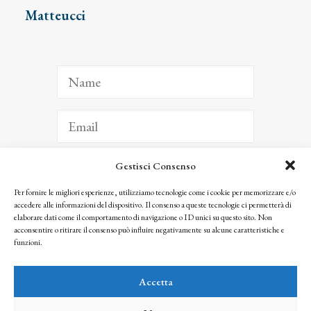
Matteucci
Gestisci Consenso
ISCRIVITI
Per fornire le migliori esperienze, utilizziamo tecnologie come i cookie per memorizzare e/o
accedere alle informazioni del dispositivo. Il consenso a queste tecnologie ci permetterà di
Facendo clic per iscriverti, riconosci che le tue informazioni saranno trattate
elaborare dati come il comportamento di navigazione o ID unici su questo sito. Non
seguendo la nostra
Privacy Policy
acconsentire o ritirare il consenso può influire negativamente su alcune caratteristiche e
© 2025 Istituto Matteucci. All right reserved
funzioni.
Nessuna parte di questo sito può essere riprodotta o trasmessa con qualsiasi mezzo senza
l’autorizzazione scritta dei proprietari dei diritti e dell’Istituto Matteucci
Accetta