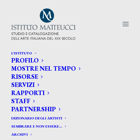
L’ISTITUTO
PROFILO
CERCA TRA GLI ARTISTI:
MOSTRE NEL TEMPO
RISORSE
Search
SERVIZI
for:
RAPPORTI
STAFF
PARTNERSHIP
DIZIONARIO DEGLI ARTISTI
SEMBRARE E NON ESSERE…
ARCHIVI