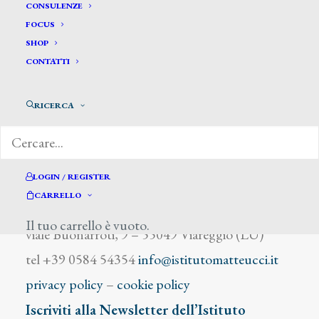
Vigna L.
CONSULENZE
FOCUS
SHOP
CONTATTI
RICERCA
DIZIONARIO DEGLI ARTISTI
LOGIN / REGISTER
CARRELLO
Istituto Matteucci
Il tuo carrello è vuoto.
viale Buonarroti, 9 – 55049 Viareggio (LU)
tel +39 0584 54354
info@istitutomatteucci.it
privacy policy
–
cookie policy
Iscriviti alla Newsletter dell’Istituto