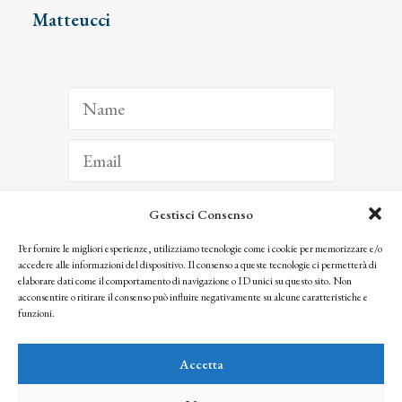
Matteucci
Gestisci Consenso
ISCRIVITI
Per fornire le migliori esperienze, utilizziamo tecnologie come i cookie per memorizzare e/o
accedere alle informazioni del dispositivo. Il consenso a queste tecnologie ci permetterà di
Facendo clic per iscriverti, riconosci che le tue informazioni saranno trattate
elaborare dati come il comportamento di navigazione o ID unici su questo sito. Non
seguendo la nostra
Privacy Policy
acconsentire o ritirare il consenso può influire negativamente su alcune caratteristiche e
© 2025 Istituto Matteucci. All right reserved
funzioni.
Nessuna parte di questo sito può essere riprodotta o trasmessa con qualsiasi mezzo senza
l’autorizzazione scritta dei proprietari dei diritti e dell’Istituto Matteucci
Accetta