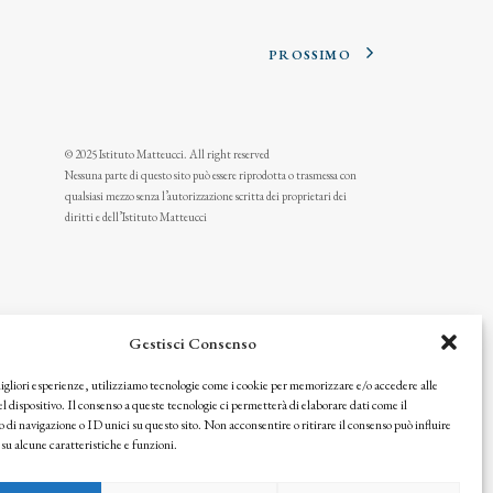
PROSSIMO
© 2025 Istituto Matteucci. All right reserved
Nessuna parte di questo sito può essere riprodotta o trasmessa con
qualsiasi mezzo senza l’autorizzazione scritta dei proprietari dei
diritti e dell’Istituto Matteucci
Gestisci Consenso
migliori esperienze, utilizziamo tecnologie come i cookie per memorizzare e/o accedere alle
l dispositivo. Il consenso a queste tecnologie ci permetterà di elaborare dati come il
i navigazione o ID unici su questo sito. Non acconsentire o ritirare il consenso può influire
u alcune caratteristiche e funzioni.
icy