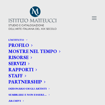
L’ISTITUTO
PROFILO
CERCA TRA GLI ARTISTI:
MOSTRE NEL TEMPO
RISORSE
Search
SERVIZI
for:
RAPPORTI
STAFF
PARTNERSHIP
DIZIONARIO DEGLI ARTISTI
SEMBRARE E NON ESSERE…
ARCHIVI