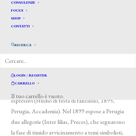
Vitelleschi Gaspare*
CONSULENZE
FOCUS
SHOP
VITELLESCHI GASPARE
CONTATTI
Foligno (Perugia) 1875 – 1918
RICERCA
Dopo un primo apprendistato nella città natale
presso il pittore C. Botti, si perfezionò
all’Accademia di Belle Arti di Perugia (1893-98)
LOGIN / REGISTER
sotto la guida di F. Moretti, raggiungendo
CARRELLO
presto una convincente efficacia di mezzi
Il tuo carrello è vuoto.
espressivi (Studio di testa di fanciullo, 1895,
Perugia, Accademia). Nel 1899 espose a Perugia
due allegorie (Inter lilias, Preces), che segnarono
la fase di timido avvicinamento a temi simbolisti,