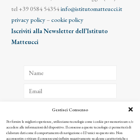
tel +39 0584 54354
info@istitutomatteucci.it
privacy policy
–
cookie policy
Iscriviti alla Newsletter dell’Istituto
Matteucci
Gestisci Consenso
ISCRIVITI
Per fornire le migliori esperienze, utilizziamo tecnologie come i cookie per memorizzare e/o
accedere alle informazioni del dispositivo. Il consenso a queste tecnologie ci permetterà di
Facendo clic per iscriverti, riconosci che le tue informazioni saranno trattate
elaborare dati come il comportamento di navigazione o ID unici su questo sito. Non
seguendo la nostra
Privacy Policy
acconsentire o ritirare il consenso può influire negativamente su alcune caratteristiche e