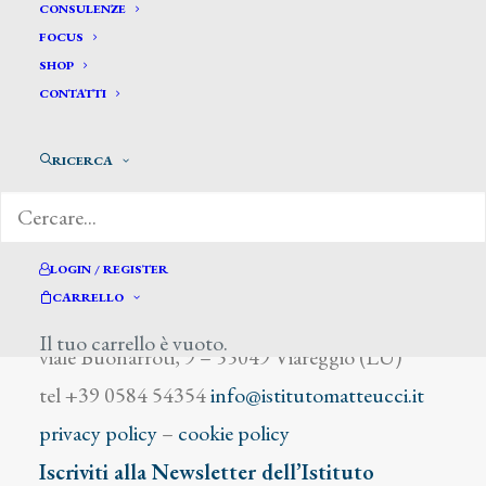
Vittori Carlo
CONSULENZE
FOCUS
SHOP
CONTATTI
RICERCA
DIZIONARIO DEGLI ARTISTI
LOGIN / REGISTER
CARRELLO
Istituto Matteucci
Il tuo carrello è vuoto.
viale Buonarroti, 9 – 55049 Viareggio (LU)
tel +39 0584 54354
info@istitutomatteucci.it
privacy policy
–
cookie policy
Iscriviti alla Newsletter dell’Istituto