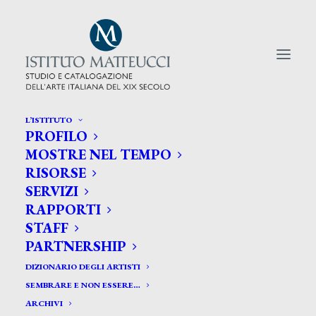
L’ISTITUTO
PROFILO
CERCA TRA GLI ARTISTI:
MOSTRE NEL TEMPO
RISORSE
Search
SERVIZI
for:
RAPPORTI
STAFF
PARTNERSHIP
DIZIONARIO DEGLI ARTISTI
SEMBRARE E NON ESSERE…
ARCHIVI