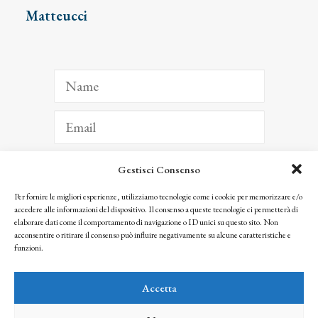
Matteucci
Gestisci Consenso
ISCRIVITI
Per fornire le migliori esperienze, utilizziamo tecnologie come i cookie per memorizzare e/o
accedere alle informazioni del dispositivo. Il consenso a queste tecnologie ci permetterà di
Facendo clic per iscriverti, riconosci che le tue informazioni saranno trattate
elaborare dati come il comportamento di navigazione o ID unici su questo sito. Non
seguendo la nostra
Privacy Policy
acconsentire o ritirare il consenso può influire negativamente su alcune caratteristiche e
© 2025 Istituto Matteucci. All right reserved
funzioni.
Nessuna parte di questo sito può essere riprodotta o trasmessa con qualsiasi mezzo senza
l’autorizzazione scritta dei proprietari dei diritti e dell’Istituto Matteucci
Accetta