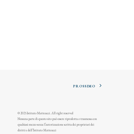
PROSSIMO
© 2025 Istituto Matteucci. All right reserved
Nessuna parte di questo sito può essere riprodotta o trasmessa con
qualsiasi mezzo senza l’autorizzazione scritta dei proprietari dei
diritti e dell’Istituto Matteucci