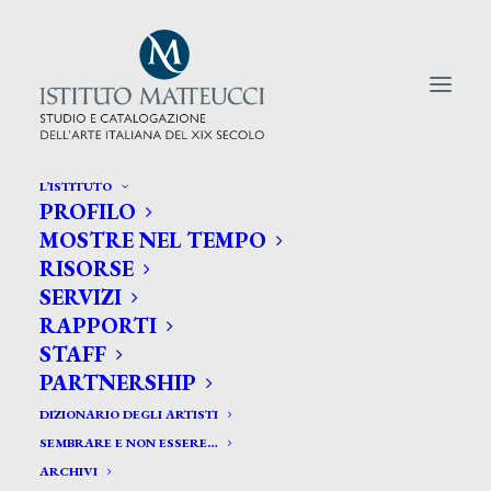
L’ISTITUTO
PROFILO
CERCA TRA GLI ARTISTI:
MOSTRE NEL TEMPO
RISORSE
Search
SERVIZI
for:
RAPPORTI
STAFF
PARTNERSHIP
DIZIONARIO DEGLI ARTISTI
SEMBRARE E NON ESSERE…
ARCHIVI