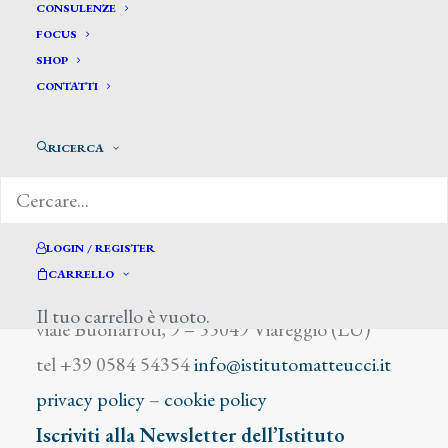
Von Angeli Heinrich
CONSULENZE
FOCUS
SHOP
CONTATTI
RICERCA
DIZIONARIO DEGLI ARTISTI
LOGIN / REGISTER
CARRELLO
Istituto Matteucci
Il tuo carrello è vuoto.
viale Buonarroti, 9 – 55049 Viareggio (LU)
tel +39 0584 54354
info@istitutomatteucci.it
privacy policy
–
cookie policy
Iscriviti alla Newsletter dell’Istituto