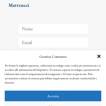
Matteucci
Gestisci Consenso
ISCRIVITI
Per fornire le migliori esperienze, utilizziamo tecnologie come i cookie per memorizzare e/o
accedere alle informazioni del dispositivo. Il consenso a queste tecnologie ci permetterà di
Facendo clic per iscriverti, riconosci che le tue informazioni saranno trattate
elaborare dati come il comportamento di navigazione o ID unici su questo sito. Non
seguendo la nostra
Privacy Policy
acconsentire o ritirare il consenso può influire negativamente su alcune caratteristiche e
© 2025 Istituto Matteucci. All right reserved
funzioni.
Nessuna parte di questo sito può essere riprodotta o trasmessa con qualsiasi mezzo senza
l’autorizzazione scritta dei proprietari dei diritti e dell’Istituto Matteucci
Accetta