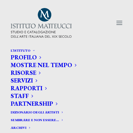
L’ISTITUTO
PROFILO
CERCA TRA GLI ARTISTI:
MOSTRE NEL TEMPO
RISORSE
Search
SERVIZI
for:
RAPPORTI
STAFF
PARTNERSHIP
DIZIONARIO DEGLI ARTISTI
SEMBRARE E NON ESSERE…
ARCHIVI