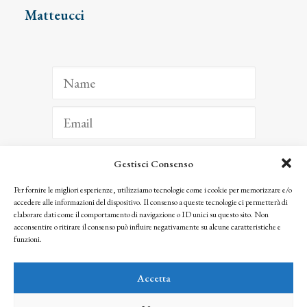
Matteucci
Gestisci Consenso
ISCRIVITI
Per fornire le migliori esperienze, utilizziamo tecnologie come i cookie per memorizzare e/o
accedere alle informazioni del dispositivo. Il consenso a queste tecnologie ci permetterà di
Facendo clic per iscriverti, riconosci che le tue informazioni saranno trattate
elaborare dati come il comportamento di navigazione o ID unici su questo sito. Non
seguendo la nostra
Privacy Policy
acconsentire o ritirare il consenso può influire negativamente su alcune caratteristiche e
© 2025 Istituto Matteucci. All right reserved
funzioni.
Nessuna parte di questo sito può essere riprodotta o trasmessa con qualsiasi mezzo senza
l’autorizzazione scritta dei proprietari dei diritti e dell’Istituto Matteucci
Accetta