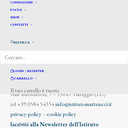
Weber Xawer Franz
CONSULENZE
FOCUS
SHOP
CONTATTI
RICERCA
DIZIONARIO DEGLI ARTISTI
LOGIN / REGISTER
CARRELLO
Istituto Matteucci
Il tuo carrello è vuoto.
viale Buonarroti, 9 – 55049 Viareggio (LU)
tel +39 0584 54354
info@istitutomatteucci.it
privacy policy
–
cookie policy
Iscriviti alla Newsletter dell’Istituto