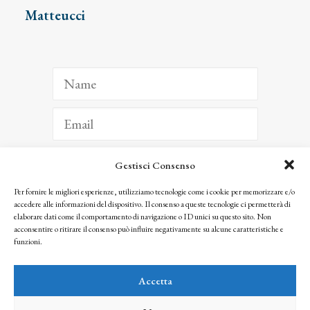
Matteucci
Gestisci Consenso
ISCRIVITI
Per fornire le migliori esperienze, utilizziamo tecnologie come i cookie per memorizzare e/o
accedere alle informazioni del dispositivo. Il consenso a queste tecnologie ci permetterà di
Facendo clic per iscriverti, riconosci che le tue informazioni saranno trattate
elaborare dati come il comportamento di navigazione o ID unici su questo sito. Non
seguendo la nostra
Privacy Policy
acconsentire o ritirare il consenso può influire negativamente su alcune caratteristiche e
© 2025 Istituto Matteucci. All right reserved
funzioni.
Nessuna parte di questo sito può essere riprodotta o trasmessa con qualsiasi mezzo senza
l’autorizzazione scritta dei proprietari dei diritti e dell’Istituto Matteucci
Accetta