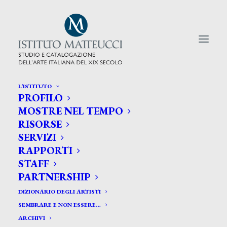
L’ISTITUTO
PROFILO
CERCA TRA GLI ARTISTI:
MOSTRE NEL TEMPO
RISORSE
Search
SERVIZI
for:
RAPPORTI
STAFF
PARTNERSHIP
DIZIONARIO DEGLI ARTISTI
SEMBRARE E NON ESSERE…
ARCHIVI