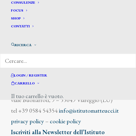
Will Frank
CONSULENZE
FOCUS
SHOP
CONTATTI
RICERCA
DIZIONARIO DEGLI ARTISTI
LOGIN / REGISTER
CARRELLO
Istituto Matteucci
Il tuo carrello è vuoto.
viale Buonarroti, 9 – 55049 Viareggio (LU)
tel +39 0584 54354
info@istitutomatteucci.it
privacy policy
–
cookie policy
Iscriviti alla Newsletter dell’Istituto