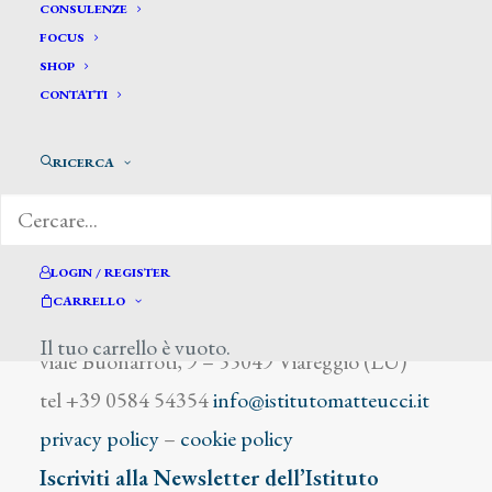
Wingate L. James
CONSULENZE
FOCUS
SHOP
CONTATTI
RICERCA
DIZIONARIO DEGLI ARTISTI
LOGIN / REGISTER
CARRELLO
Istituto Matteucci
Il tuo carrello è vuoto.
viale Buonarroti, 9 – 55049 Viareggio (LU)
tel +39 0584 54354
info@istitutomatteucci.it
privacy policy
–
cookie policy
Iscriviti alla Newsletter dell’Istituto