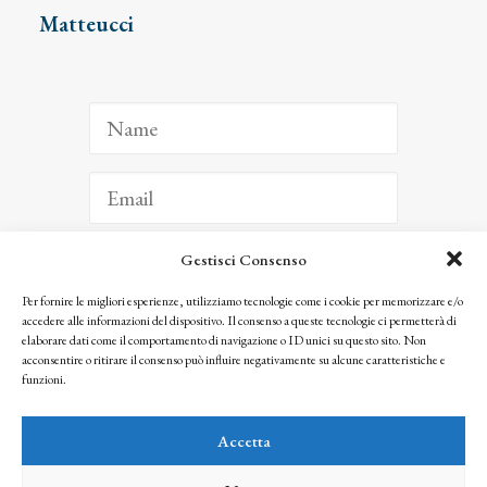
Matteucci
Gestisci Consenso
ISCRIVITI
Per fornire le migliori esperienze, utilizziamo tecnologie come i cookie per memorizzare e/o
accedere alle informazioni del dispositivo. Il consenso a queste tecnologie ci permetterà di
Facendo clic per iscriverti, riconosci che le tue informazioni saranno trattate
elaborare dati come il comportamento di navigazione o ID unici su questo sito. Non
seguendo la nostra
Privacy Policy
acconsentire o ritirare il consenso può influire negativamente su alcune caratteristiche e
© 2025 Istituto Matteucci. All right reserved
funzioni.
Nessuna parte di questo sito può essere riprodotta o trasmessa con qualsiasi mezzo senza
l’autorizzazione scritta dei proprietari dei diritti e dell’Istituto Matteucci
Accetta