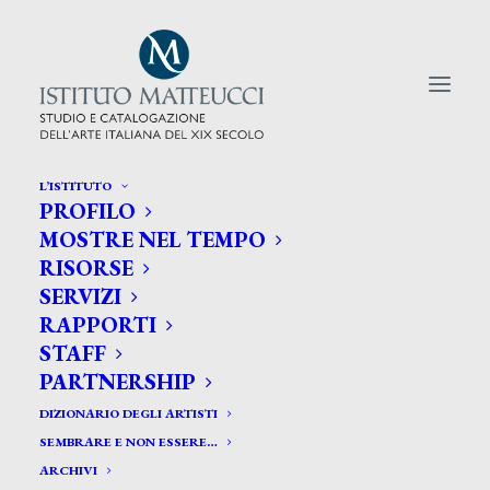
L’ISTITUTO
PROFILO
CERCA TRA GLI ARTISTI:
MOSTRE NEL TEMPO
RISORSE
Search
SERVIZI
for:
RAPPORTI
STAFF
PARTNERSHIP
DIZIONARIO DEGLI ARTISTI
SEMBRARE E NON ESSERE…
ARCHIVI