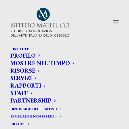
L’ISTITUTO
PROFILO
CERCA TRA GLI ARTISTI:
MOSTRE NEL TEMPO
RISORSE
Search
SERVIZI
for:
RAPPORTI
STAFF
PARTNERSHIP
DIZIONARIO DEGLI ARTISTI
SEMBRARE E NON ESSERE…
ARCHIVI