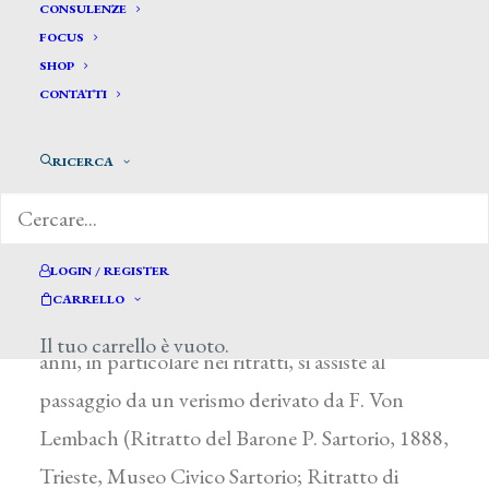
Wostry Carlo *
CONSULENZE
FOCUS
SHOP
WOSTRY CARLO
CONTATTI
Trieste 1865 – 1943
RICERCA
Frequentò dal 1882 al 1885 l’Accademia di
Vienna e poi quella di Monaco di Baviera,
applicandosi al disegno e al ritratto. A Trieste
LOGIN / REGISTER
nel 1887 eseguì la Via Crucis per la chiesa di
CARRELLO
Santa Maria Maggiore. Nelle opere di questi
Il tuo carrello è vuoto.
anni, in particolare nei ritratti, si assiste al
passaggio da un verismo derivato da F. Von
Lembach (Ritratto del Barone P. Sartorio, 1888,
Trieste, Museo Civico Sartorio; Ritratto di