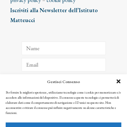
privacy policy
–
cookie policy
Iscriviti alla Newsletter dell’Istituto
Matteucci
Gestisci Consenso
ISCRIVITI
Per fornire le migliori esperienze, utilizziamo tecnologie come i cookie per memorizzare e/o
accedere alle informazioni del dispositivo. Il consenso a queste tecnologie ci permetterà di
Facendo clic per iscriverti, riconosci che le tue informazioni saranno trattate
elaborare dati come il comportamento di navigazione o ID unici su questo sito. Non
seguendo la nostra
Privacy Policy
acconsentire o ritirare il consenso può influire negativamente su alcune caratteristiche e
© 2025 Istituto Matteucci. All right reserved
funzioni.
Nessuna parte di questo sito può essere riprodotta o trasmessa con qualsiasi mezzo senza
l’autorizzazione scritta dei proprietari dei diritti e dell’Istituto Matteucci