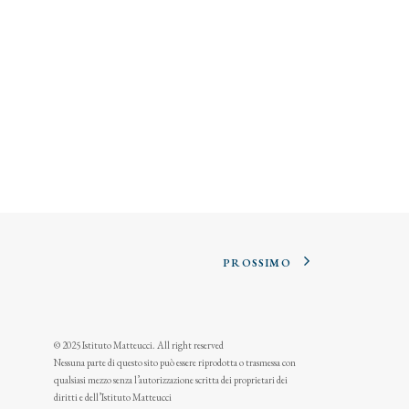
PROSSIMO
© 2025 Istituto Matteucci. All right reserved
Nessuna parte di questo sito può essere riprodotta o trasmessa con
qualsiasi mezzo senza l’autorizzazione scritta dei proprietari dei
diritti e dell’Istituto Matteucci