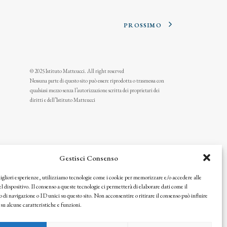
PROSSIMO
© 2025 Istituto Matteucci. All right reserved
Nessuna parte di questo sito può essere riprodotta o trasmessa con
qualsiasi mezzo senza l’autorizzazione scritta dei proprietari dei
diritti e dell’Istituto Matteucci
Gestisci Consenso
migliori esperienze, utilizziamo tecnologie come i cookie per memorizzare e/o accedere alle
l dispositivo. Il consenso a queste tecnologie ci permetterà di elaborare dati come il
i navigazione o ID unici su questo sito. Non acconsentire o ritirare il consenso può influire
u alcune caratteristiche e funzioni.
icy