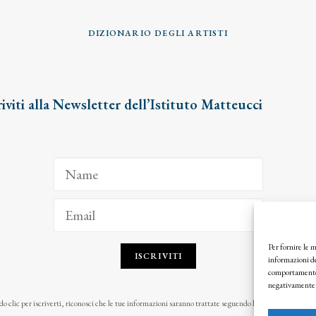
DIZIONARIO DEGLI ARTISTI
riviti alla Newsletter dell’Istituto Matteucci
Per fornire le 
ISCRIVITI
informazioni de
comportamento d
negativamente s
o clic per iscriverti, riconosci che le tue informazioni saranno trattate seguendo la nostra
Privacy Pol