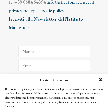
tel +39 0584 54354
info@istitutomatteucci.it
privacy policy
–
cookie policy
Iscriviti alla Newsletter dell’Istituto
Matteucci
Gestisci Consenso
ISCRIVITI
Per fornire le migliori esperienze, utilizziamo tecnologie come i cookie per memorizzare e/o
accedere alle informazioni del dispositivo. Il consenso a queste tecnologie ci permetterà di
Facendo clic per iscriverti, riconosci che le tue informazioni saranno trattate
elaborare dati come il comportamento di navigazione o ID unici su questo sito. Non
seguendo la nostra
Privacy Policy
acconsentire o ritirare il consenso può influire negativamente su alcune caratteristiche e
© 2025 Istituto Matteucci. All right reserved
funzioni.