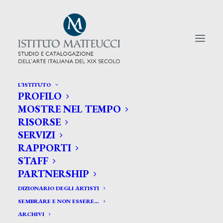
L’ISTITUTO
PROFILO
CERCA TRA GLI ARTISTI:
MOSTRE NEL TEMPO
RISORSE
Search
SERVIZI
for:
RAPPORTI
STAFF
PARTNERSHIP
DIZIONARIO DEGLI ARTISTI
SEMBRARE E NON ESSERE…
ARCHIVI