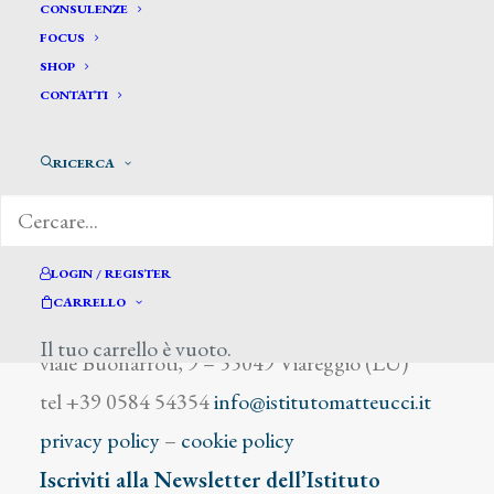
Zimmerman Albert
CONSULENZE
FOCUS
SHOP
CONTATTI
RICERCA
DIZIONARIO DEGLI ARTISTI
LOGIN / REGISTER
CARRELLO
Istituto Matteucci
Il tuo carrello è vuoto.
viale Buonarroti, 9 – 55049 Viareggio (LU)
tel +39 0584 54354
info@istitutomatteucci.it
privacy policy
–
cookie policy
Iscriviti alla Newsletter dell’Istituto