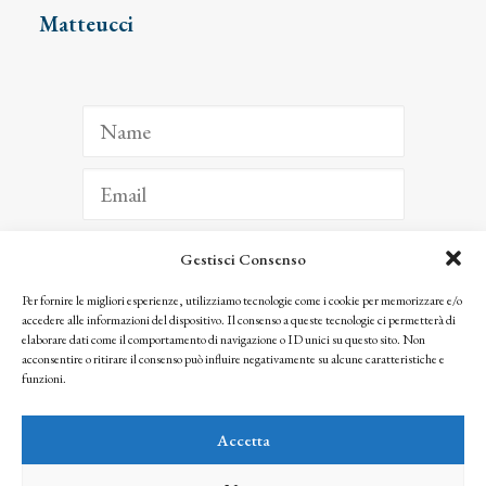
Matteucci
Gestisci Consenso
ISCRIVITI
Per fornire le migliori esperienze, utilizziamo tecnologie come i cookie per memorizzare e/o
accedere alle informazioni del dispositivo. Il consenso a queste tecnologie ci permetterà di
Facendo clic per iscriverti, riconosci che le tue informazioni saranno trattate
elaborare dati come il comportamento di navigazione o ID unici su questo sito. Non
seguendo la nostra
Privacy Policy
acconsentire o ritirare il consenso può influire negativamente su alcune caratteristiche e
© 2025 Istituto Matteucci. All right reserved
funzioni.
Nessuna parte di questo sito può essere riprodotta o trasmessa con qualsiasi mezzo senza
l’autorizzazione scritta dei proprietari dei diritti e dell’Istituto Matteucci
Accetta