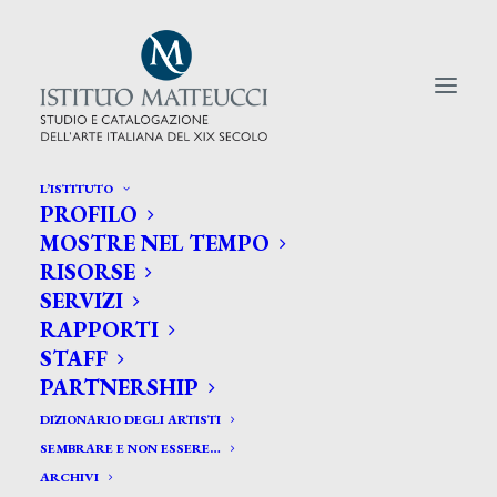
L’ISTITUTO
PROFILO
CERCA TRA GLI ARTISTI:
MOSTRE NEL TEMPO
RISORSE
Search
SERVIZI
for:
RAPPORTI
STAFF
PARTNERSHIP
DIZIONARIO DEGLI ARTISTI
SEMBRARE E NON ESSERE…
ARCHIVI