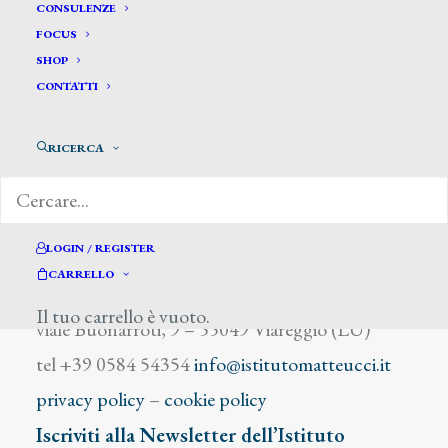
Zini Renato
CONSULENZE
FOCUS
SHOP
CONTATTI
RICERCA
DIZIONARIO DEGLI ARTISTI
LOGIN / REGISTER
CARRELLO
Istituto Matteucci
Il tuo carrello è vuoto.
viale Buonarroti, 9 – 55049 Viareggio (LU)
tel +39 0584 54354
info@istitutomatteucci.it
privacy policy
–
cookie policy
Iscriviti alla Newsletter dell’Istituto