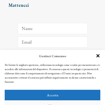
Matteucci
Gestisci Consenso
ISCRIVITI
Per fornire le migliori esperienze, utilizziamo tecnologie come i cookie per memorizzare e/o
accedere alle informazioni del dispositivo. Il consenso a queste tecnologie ci permetterà di
Facendo clic per iscriverti, riconosci che le tue informazioni saranno trattate
elaborare dati come il comportamento di navigazione o ID unici su questo sito. Non
seguendo la nostra
Privacy Policy
acconsentire o ritirare il consenso può influire negativamente su alcune caratteristiche e
© 2025 Istituto Matteucci. All right reserved
funzioni.
Nessuna parte di questo sito può essere riprodotta o trasmessa con qualsiasi mezzo senza
l’autorizzazione scritta dei proprietari dei diritti e dell’Istituto Matteucci
Accetta