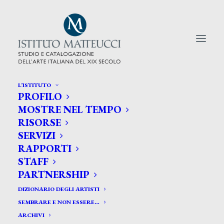
L’ISTITUTO
PROFILO
CERCA TRA GLI ARTISTI:
MOSTRE NEL TEMPO
RISORSE
Search
SERVIZI
for:
RAPPORTI
STAFF
PARTNERSHIP
DIZIONARIO DEGLI ARTISTI
SEMBRARE E NON ESSERE…
ARCHIVI