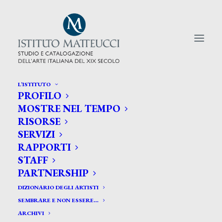
L’ISTITUTO
PROFILO
CERCA TRA GLI ARTISTI:
MOSTRE NEL TEMPO
RISORSE
Search
SERVIZI
for:
RAPPORTI
STAFF
PARTNERSHIP
DIZIONARIO DEGLI ARTISTI
SEMBRARE E NON ESSERE…
ARCHIVI