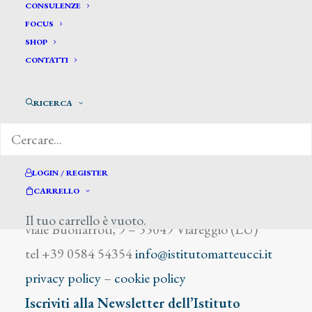
Zinnato S.
CONSULENZE
FOCUS
SHOP
CONTATTI
RICERCA
DIZIONARIO DEGLI ARTISTI
LOGIN / REGISTER
CARRELLO
Istituto Matteucci
Il tuo carrello è vuoto.
viale Buonarroti, 9 – 55049 Viareggio (LU)
tel +39 0584 54354
info@istitutomatteucci.it
privacy policy
–
cookie policy
Iscriviti alla Newsletter dell’Istituto