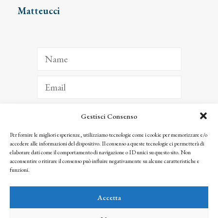
Matteucci
Gestisci Consenso
ISCRIVITI
Per fornire le migliori esperienze, utilizziamo tecnologie come i cookie per memorizzare e/o
accedere alle informazioni del dispositivo. Il consenso a queste tecnologie ci permetterà di
Facendo clic per iscriverti, riconosci che le tue informazioni saranno trattate
elaborare dati come il comportamento di navigazione o ID unici su questo sito. Non
seguendo la nostra
Privacy Policy
acconsentire o ritirare il consenso può influire negativamente su alcune caratteristiche e
© 2025 Istituto Matteucci. All right reserved
funzioni.
Nessuna parte di questo sito può essere riprodotta o trasmessa con qualsiasi mezzo senza
l’autorizzazione scritta dei proprietari dei diritti e dell’Istituto Matteucci
Accetta