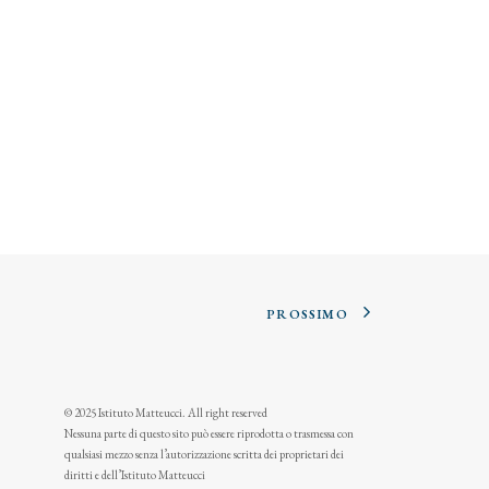
PROSSIMO
© 2025 Istituto Matteucci. All right reserved
Nessuna parte di questo sito può essere riprodotta o trasmessa con
qualsiasi mezzo senza l’autorizzazione scritta dei proprietari dei
diritti e dell’Istituto Matteucci